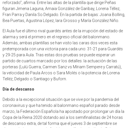
reforzado”, afirma. Entre las altas de la plantilla que dirige Peñas
figuran Jimena Laguna, Amaia González de Garibay, Lorena Téllez,
Fran Parra y Danila So Delgado. En la partida de bajas: Joana Bolling,
Bea Puertas, Agustina López, Iara Grosso y María González Niño.
El Aula fue el último rival guardés antes de la irrupción del estado de
alarma y será el primero en el regreso oficial del balonmano.
Además, ambas plantillas se han visto las caras dos veces esta
pretemporada con una victoria para cada uno: 31-21 para Guardés
y 29-25 para Aula. Tras estas dos pruebas se puede esperar un
partido de cuartos marcado por los detalles: la actuación de las
porteras (Lulú Guerra, Carmen Sanz vs Míriam Sempere y Carratú),
la velocidad de Paula Arcos o Sara Molés o la potencia de Lorena
Telléz, Delgado o Santiago y Buforn.
Día de descanso
Debido a la excepcional situación que se vive por la pandemia del
coronavirus y que ha tenido al balonmano español parado desde
marzo, la Federación Española ha apostado por prolongar un día la
Copa de la Reina 2020 dotando así a los semifinalistas de 24 horas
de descanso extra, de tal forma que el jueves 3 de septiembre se