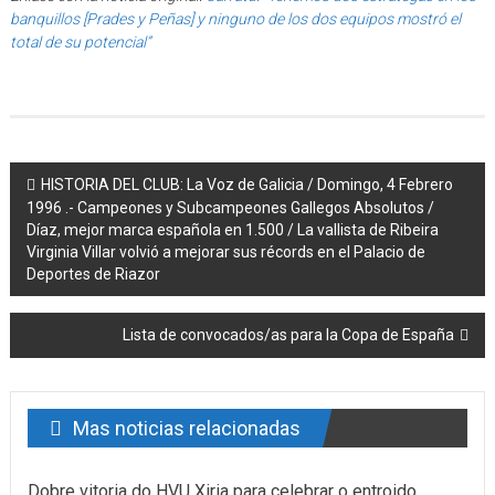
banquillos [Prades y Peñas] y ninguno de los dos equipos mostró el
total de su potencial”
Post navigation
HISTORIA DEL CLUB: La Voz de Galicia / Domingo, 4 Febrero
1996 .- Campeones y Subcampeones Gallegos Absolutos /
Díaz, mejor marca española en 1.500 / La vallista de Ribeira
Virginia Villar volvió a mejorar sus récords en el Palacio de
Deportes de Riazor
Lista de convocados/as para la Copa de España
Mas noticias relacionadas
Dobre vitoria do HVU Xiria para celebrar o entroido