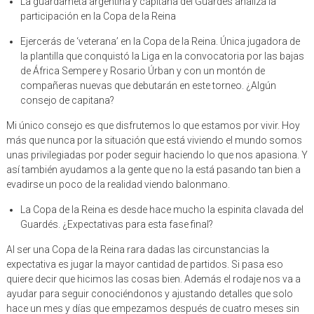
La guardameta argentina y capitana del Guardés analiza la
participación en la Copa de la Reina
Ejercerás de ‘veterana’ en la Copa de la Reina. Única jugadora de
la plantilla que conquistó la Liga en la convocatoria por las bajas
de África Sempere y Rosario Úrban y con un montón de
compañeras nuevas que debutarán en este torneo. ¿Algún
consejo de capitana?
Mi único consejo es que disfrutemos lo que estamos por vivir. Hoy
más que nunca por la situación que está viviendo el mundo somos
unas privilegiadas por poder seguir haciendo lo que nos apasiona. Y
así también ayudamos a la gente que no la está pasando tan bien a
evadirse un poco de la realidad viendo balonmano.
La Copa de la Reina es desde hace mucho la espinita clavada del
Guardés. ¿Expectativas para esta fase final?
Al ser una Copa de la Reina rara dadas las circunstancias la
expectativa es jugar la mayor cantidad de partidos. Si pasa eso
quiere decir que hicimos las cosas bien. Además el rodaje nos va a
ayudar para seguir conociéndonos y ajustando detalles que solo
hace un mes y días que empezamos después de cuatro meses sin