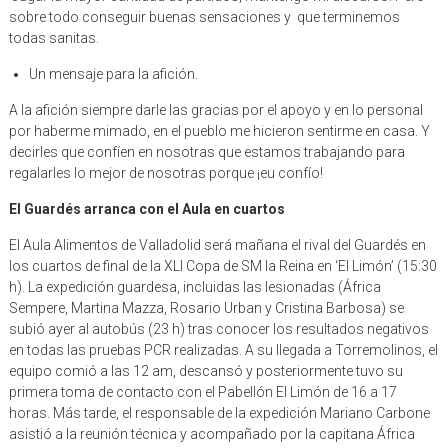
sobre todo conseguir buenas sensaciones y que terminemos
todas sanitas.
Un mensaje para la afición.
A la afición siempre darle las gracias por el apoyo y en lo personal
por haberme mimado, en el pueblo me hicieron sentirme en casa. Y
decirles que confíen en nosotras que estamos trabajando para
regalarles lo mejor de nosotras porque ¡eu confío!
El Guardés arranca con el Aula en cuartos
El Aula Alimentos de Valladolid será mañana el rival del Guardés en
los cuartos de final de la XLI Copa de SM la Reina en ‘El Limón’ (15:30
h). La expedición guardesa, incluidas las lesionadas (África
Sempere, Martina Mazza, Rosario Urban y Cristina Barbosa) se
subió ayer al autobús (23 h) tras conocer los resultados negativos
en todas las pruebas PCR realizadas. A su llegada a Torremolinos, el
equipo comió a las 12 am, descansó y posteriormente tuvo su
primera toma de contacto con el Pabellón El Limón de 16 a 17
horas. Más tarde, el responsable de la expedición Mariano Carbone
asistió a la reunión técnica y acompañado por la capitana África