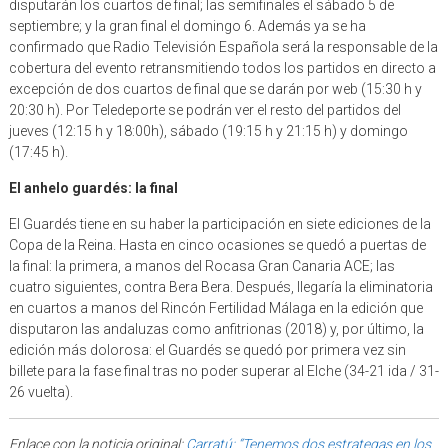
disputarán los cuartos de final; las semifinales el sábado 5 de
septiembre; y la gran final el domingo 6. Además ya se ha
confirmado que Radio Televisión Española será la responsable de la
cobertura del evento retransmitiendo todos los partidos en directo a
excepción de dos cuartos de final que se darán por web (15:30 h y
20:30 h). Por Teledeporte se podrán ver el resto del partidos del
jueves (12:15 h y 18:00h), sábado (19:15 h y 21:15 h) y domingo
(17:45 h).
El anhelo guardés: la final
El Guardés tiene en su haber la participación en siete ediciones de la
Copa de la Reina. Hasta en cinco ocasiones se quedó a puertas de
la final: la primera, a manos del Rocasa Gran Canaria ACE; las
cuatro siguientes, contra Bera Bera. Después, llegaría la eliminatoria
en cuartos a manos del Rincón Fertilidad Málaga en la edición que
disputaron las andaluzas como anfitrionas (2018) y, por último, la
edición más dolorosa: el Guardés se quedó por primera vez sin
billete para la fase final tras no poder superar al Elche (34-21 ida / 31-
26 vuelta).
Enlace con la noticia original:
Carratú: “Tenemos dos estrategas en los