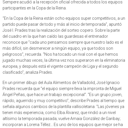
Sempere acudió a la recepción oficial ofrecida a todos los equipos
participantes en la Copa de la Reina.
“En la Copa de la Reina están ocho equipos super competitivos, a un
partido puede pasar de todo y más al inicio de temporada”, apuntó
José I. Prades tras la realización del sorteo copero. Sobre la parte
del cuadro en la que han caído las guardesas el entrenador
reconoce que “cada uno pensamos siempre que nuestro lado es el
más difícil, sin desmerecer a ningún equipo, ya que todos son
peligrosos”, recuerda. “Nos ha tocado un rival con el que hemos
jugado muchas veces, la última vez nos superaron en la eliminatoria
europea, y después está el vigente campeón de Liga y el segundo
clasificado”, analiza Prades.
En un primer dibujo del Aula Alimentos de Valladolid, José Ignacio
Prades recuerda que “el equipo siempre lleva la impronta de Miguel
Ángel Peñas, que hace un trabajo excepcional”. “Es un grupo joven,
rápido, aguerrido y muy competitivo”, describe Prades al tiempo que
señala algunos cambios de la plantilla vallisoletana: “Las jóvenes ya
tienen más experiencia, como Elba Álvarez, que rindió a un nivel
altísimo la temporada pasada; vuelve Amaia González de Garibay;
incorporan a Lorena Téllez… Es uno de los equipos que mejor se ha