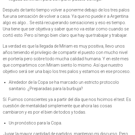
Después de tanto tiempo volver a ponerme debajo de los tres palos
fue una sensación de volver a casa. Ya que no puede ir a Argentina
algo es algo… Se está recuperando sensaciones y eso es tiempo.
Una tiene que ser objetiva y saber que no va estar como cuando se
cortó esto. Pero sí tengo bien claro que hay que trabajar y trabajar.
La verdad es que la llegada de Míriam es muy positiva, llevo unos
años teniendo el privilegio de compartir el puesto con mucho nivel
en portería pero sobre todo mucha calidad humana. Y en este mes
que compartimos con Míriam siento lo mismo. Así que nuestro
objetivo será ser una bajo los tres palos y estamos en ese proceso.
Alrededor de la Copa se ha marcado un estricto protocolo
sanitario. ¿Preparadas para la burbuja?
Sí. Fuimos conscientes ya a partir del día que nos hicimos el test. Es
cuestión de mentalidad simplemente que ahora las cosas
cambiaron y es por el bien de todos y todas.
Un pronóstico para la Copa.
Jugar la mayor cantidad de partidos, mantengo mi discurso. Pero