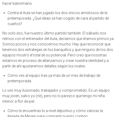
hacer balonmano.
Contra el Aula se han jugado los dos únicos amistosos de la
pretemporada. ¿Qué ideas se han cogido de cara al partido de
cuartos?
No solo eso, fue nuestro último partido también. El sábado nos
reímos con el entrenador del Aula, decíamos que éramos primos ya.
Somos pocos y nos conocemos mucho. Hay que reconocer que
tenemos dos estrategas en los banquillos y que ninguno de los dos
equipos mostró el total de su potencial. Pero creo que nosotras
estamos en proceso de afianzarnos y crear nuestra identidad y a
partir de ahí ajustaremos detalles según los rivales.
Cómo ves al equipo tras ya más de un mes de trabajo de
pretemporada.
Lo veo muy ilusionado, trabajador y comprometido. Es un equipo
muy joven, salvo yo (ríe), pero no lo parezco que tengo mi niña
interior a flor de piel.
Cómo te encuentras tú a nivel deportivo y cómo valoras la
llegada de Miriam para compartir puesto contigo.