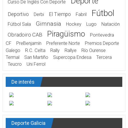
Deporte
Curso De Inglés Con Deporte
Fútbol
Deportivo
El Tiempo
Derbi
Fabril
Gimnasia
Fútbol Sala
Hockey
Lugo
Natación
Piragüismo
Obradoiro CAB
Pontevedra
CF
PreBenjamín
Preferente Norte
Premios Deporte
Galego
R.C. Celta
Rally
Rallye
Río Ourense
Termal
San Martiño
Supercopa Endesa
Tercera
Teucro
Uni Ferrol
De interés
Deporte Galicia