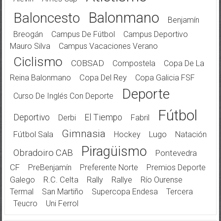
Balonmano
Baloncesto
Benjamín
Breogán
Campus De Fútbol
Campus Deportivo
Mauro Silva
Campus Vacaciones Verano
Ciclismo
COBSAD
Compostela
Copa De La
Reina Balonmano
Copa Del Rey
Copa Galicia FSF
Deporte
Curso De Inglés Con Deporte
Fútbol
Deportivo
El Tiempo
Derbi
Fabril
Gimnasia
Fútbol Sala
Hockey
Lugo
Natación
Piragüismo
Obradoiro CAB
Pontevedra
CF
PreBenjamín
Preferente Norte
Premios Deporte
Galego
R.C. Celta
Rally
Rallye
Río Ourense
Termal
San Martiño
Supercopa Endesa
Tercera
Teucro
Uni Ferrol