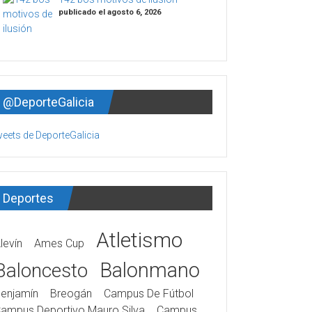
publicado el agosto 6, 2026
@DeporteGalicia
eets de DeporteGalicia
Deportes
Atletismo
levín
Ames Cup
Balonmano
Baloncesto
enjamín
Breogán
Campus De Fútbol
ampus Deportivo Mauro Silva
Campus