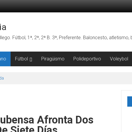
ia
lego. Fútbol, 1ª, 2ª, 2ª B. 3ª, Preferente. Baloncesto, atletismo
ano
Fútbol
Piragüismo
Polideportivo
Voleybol
da
Rubensa Afronta Dos
e Siete Días