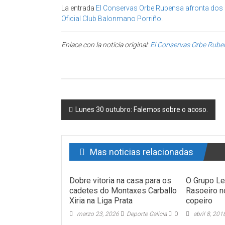
La entrada
El Conservas Orbe Rubensa afronta dos 
Oficial Club Balonmano Porriño
.
Enlace con la noticia original:
El Conservas Orbe Ruben
Post navigation
Lunes 30 outubro: Falemos sobre o acoso.
Mas noticias relacionadas
Dobre vitoria na casa para os
O Grupo L
cadetes do Montaxes Carballo
Rasoeiro 
Xiria na Liga Prata
copeiro
marzo 23, 2026
Deporte Galicia
0
abril 8, 201