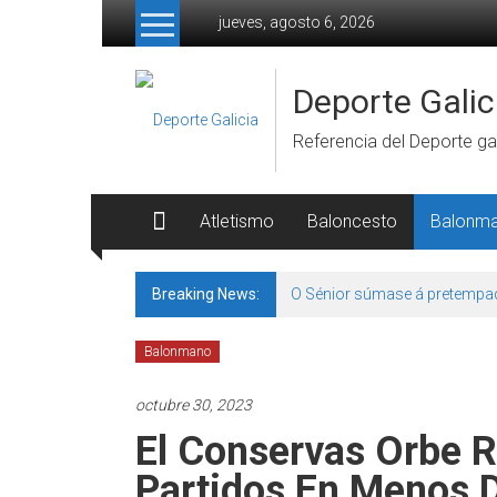
Skip to content
jueves, agosto 6, 2026
Deporte Galic
Referencia del Deporte gal
Atletismo
Baloncesto
Balonm
Breaking News:
O Sénior súmase á pretempa
Balonmano
octubre 30, 2023
El Conservas Orbe 
Partidos En Menos D