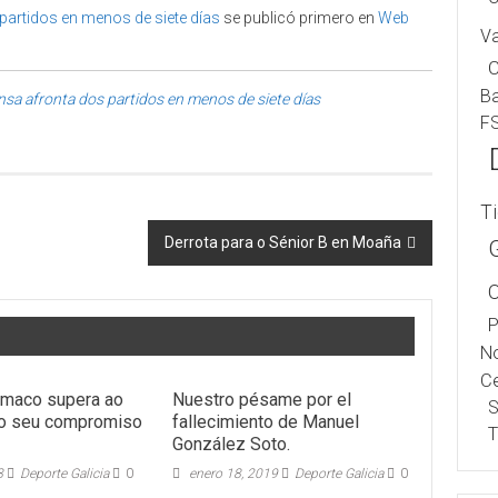
partidos en menos de siete días
se publicó primero en
Web
V
B
sa afronta dos partidos en menos de siete días
F
T
Derrota para o Sénior B en Moaña
P
No
Ce
emaco supera ao
Nuestro pésame por el
S
no seu compromiso
fallecimiento de Manuel
T
González Soto.
8
Deporte Galicia
0
enero 18, 2019
Deporte Galicia
0