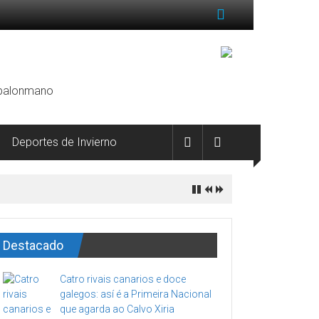
, balonmano
Deportes de Invierno
Destacado
Catro rivais canarios e doce
galegos: así é a Primeira Nacional
que agarda ao Calvo Xiria