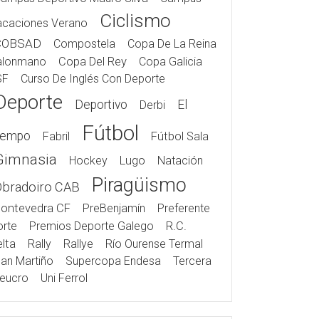
Ciclismo
acaciones Verano
COBSAD
Compostela
Copa De La Reina
alonmano
Copa Del Rey
Copa Galicia
SF
Curso De Inglés Con Deporte
Deporte
Deportivo
El
Derbi
Fútbol
iempo
Fabril
Fútbol Sala
Gimnasia
Hockey
Lugo
Natación
Piragüismo
Obradoiro CAB
ontevedra CF
PreBenjamín
Preferente
rte
Premios Deporte Galego
R.C.
lta
Rally
Rallye
Río Ourense Termal
an Martiño
Supercopa Endesa
Tercera
eucro
Uni Ferrol