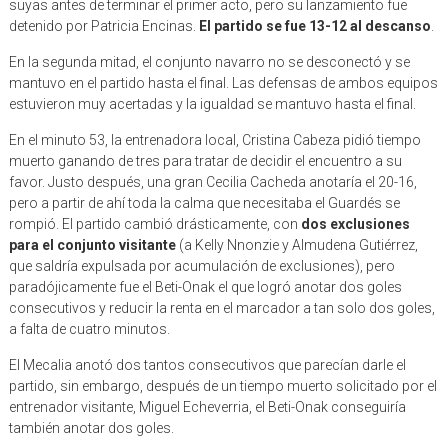
suyas antes de terminar el primer acto, pero su lanzamiento fue
detenido por Patricia Encinas.
El partido se fue 13-12 al descanso
.
En la segunda mitad, el conjunto navarro no se desconectó y se
mantuvo en el partido hasta el final. Las defensas de ambos equipos
estuvieron muy acertadas y la igualdad se mantuvo hasta el final.
En el minuto 53, la entrenadora local, Cristina Cabeza pidió tiempo
muerto ganando de tres para tratar de decidir el encuentro a su
favor. Justo después, una gran Cecilia Cacheda anotaría el 20-16,
pero a partir de ahí toda la calma que necesitaba el Guardés se
rompió. El partido cambió drásticamente, con
dos exclusiones
para el conjunto visitante
(a Kelly Nnonzie y Almudena Gutiérrez,
que saldría expulsada por acumulación de exclusiones), pero
paradójicamente fue el Beti-Onak el que logró anotar dos goles
consecutivos y reducir la renta en el marcador a tan solo dos goles,
a falta de cuatro minutos.
El Mecalia anotó dos tantos consecutivos que parecían darle el
partido, sin embargo, después de un tiempo muerto solicitado por el
entrenador visitante, Miguel Echeverria, el Beti-Onak conseguiría
también anotar dos goles.