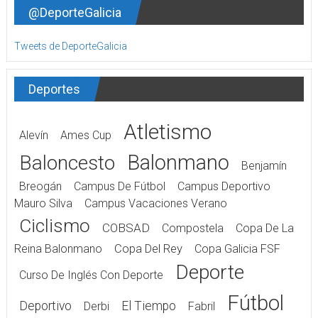
@DeporteGalicia
Tweets de DeporteGalicia
Deportes
Atletismo
Alevín
Ames Cup
Balonmano
Baloncesto
Benjamín
Breogán
Campus De Fútbol
Campus Deportivo
Mauro Silva
Campus Vacaciones Verano
Ciclismo
COBSAD
Compostela
Copa De La
Reina Balonmano
Copa Del Rey
Copa Galicia FSF
Deporte
Curso De Inglés Con Deporte
Fútbol
Deportivo
El Tiempo
Derbi
Fabril