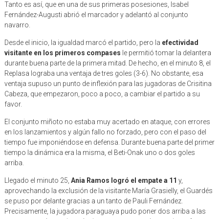
Tanto es así, que en una de sus primeras posesiones, Isabel
Fernández-Augusti abrió el marcador y adelantó al conjunto
navarro.
Desde el inicio, la igualdad marcó el partido, pero la
efectividad
visitante en los primeros compases
le permitió tomar la delantera
durante buena parte de la primera mitad. De hecho, en el minuto 8, el
Replasa lograba una ventaja de tres goles (3-6). No obstante, esa
ventaja supuso un punto de inflexión para las jugadoras de Crisitina
Cabeza, que empezaron, poco a poco, a cambiar el partido a su
favor.
El conjunto miñoto no estaba muy acertado en ataque, con errores
en los lanzamientos y algún fallo no forzado, pero con el paso del
tiempo fue imponiéndose en defensa. Durante buena parte del primer
tiempo la dinámica era la misma, el Beti-Onak uno o dos goles
arriba.
Llegado el minuto 25,
Ania Ramos logró el empate a 11
y,
aprovechando la exclusión de la visitante María Grasielly, el Guardés
se puso por delante gracias a un tanto de Pauli Fernández.
Precisamente, la jugadora paraguaya pudo poner dos arriba a las