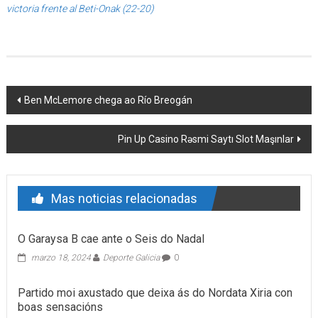
victoria frente al Beti-Onak (22-20)
Post navigation
Ben McLemore chega ao Río Breogán
Pin Up Casino Rəsmi Saytı Slot Maşınlar
Mas noticias relacionadas
O Garaysa B cae ante o Seis do Nadal
marzo 18, 2024
Deporte Galicia
0
Partido moi axustado que deixa ás do Nordata Xiria con
boas sensacións