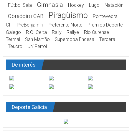
Gimnasia
Fútbol Sala
Hockey
Lugo
Natación
Piragüismo
Obradoiro CAB
Pontevedra
CF
PreBenjamín
Preferente Norte
Premios Deporte
Galego
R.C. Celta
Rally
Rallye
Río Ourense
Termal
San Martiño
Supercopa Endesa
Tercera
Teucro
Uni Ferrol
De interés
Deporte Galicia