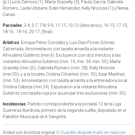
(p.) Lucía Zamora (1), María Grasielly (3), Paula García, Gabriela
Romero, Laida Urbitarte, Eider Hernández, Kelly Nnonzie (1) y Nerea
Canas.
Parciales
: 3-4, 5-7, 7-8, 9-9, 11-11, 13-12 (descanso); 16-13, 17-15,
18-16, 19-16, 20-17, (final).
Árbitros
: Enrique Pérez González y Luis Díaz-Flores Gómez-
Calcerrada. Amonestaron con tarjeta amarilla a la visitante
Almudena Gutiérrez (min.6). Excluyeron con dos minutos a las
visitantes Almudena Gutiérrez (min. 19, min. 34, min. 55), María
Grasielly (min.25), Gabriela Romero (min. 28), Kelly Nnonzie
(min.55); y a la locales Cristina Cifuentes (min. 35), Itziar Martínez
(min. 53). Amonestaron con tarjeta amarilla a la entrenadora local
Cristina Cabeza (min.24). Expulsaron a la visitante Almudena
Gutiérrez con tarjeta roja por acumular tres exclusiones (min. 55).
Incidencias
: Partido correspondiente a la jornada 12 de la Liga
Guerreras Iberdrola, primero de la segunda vuelta, disputado en el
Pabellón Municipal de A Sangriña.
Enlace con la noticia original:
El Guardés despide el año en casa con