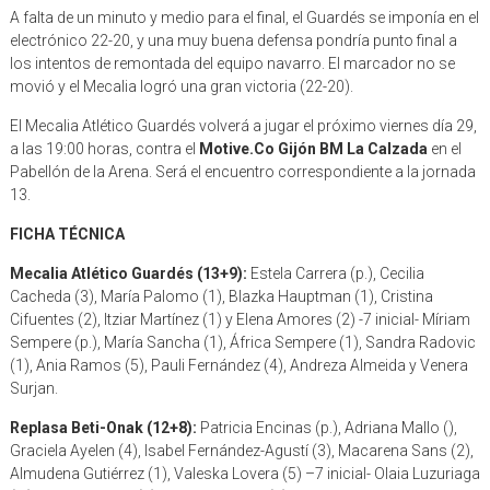
A falta de un minuto y medio para el final, el Guardés se imponía en el
electrónico 22-20, y una muy buena defensa pondría punto final a
los intentos de remontada del equipo navarro. El marcador no se
movió y el Mecalia logró una gran victoria (22-20).
El Mecalia Atlético Guardés volverá a jugar el próximo viernes día 29,
a las 19:00 horas, contra el
Motive.Co Gijón BM La Calzada
en el
Pabellón de la Arena. Será el encuentro correspondiente a la jornada
13.
FICHA TÉCNICA
Mecalia Atlético Guardés (13+9):
Estela Carrera (p.), Cecilia
Cacheda (3), María Palomo (1), Blazka Hauptman (1), Cristina
Cifuentes (2), Itziar Martínez (1) y Elena Amores (2) -7 inicial- Míriam
Sempere (p.), María Sancha (1), África Sempere (1), Sandra Radovic
(1), Ania Ramos (5), Pauli Fernández (4), Andreza Almeida y Venera
Surjan.
Replasa Beti-Onak (12+8):
Patricia Encinas (p.), Adriana Mallo (),
Graciela Ayelen (4), Isabel Fernández-Agustí (3), Macarena Sans (2),
Almudena Gutiérrez (1), Valeska Lovera (5) –7 inicial- Olaia Luzuriaga