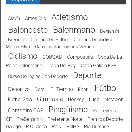
Atletismo
Alevín
Ames Cup
Balonmano
Baloncesto
Benjamín
Breogán
Campus De Fútbol
Campus Deportivo
Mauro Silva
Campus Vacaciones Verano
Ciclismo
COBSAD
Compostela
Copa De La
Reina Balonmano
Copa Del Rey
Copa Galicia FSF
Deporte
Curso De Inglés Con Deporte
Fútbol
Deportivo
El Tiempo
Derbi
Fabril
Gimnasia
Fútbol Sala
Hockey
Lugo
Natación
Piragüismo
Obradoiro CAB
Pontevedra
CF
PreBenjamín
Preferente Norte
Premios Deporte
Galego
R.C. Celta
Rally
Rallye
Río Ourense