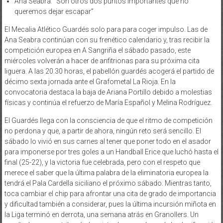
Ana Seabra: “Son otros dos puntos importantes que no
queremos dejar escapar”
El Mecalia Atlético Guardés solo para para coger impulso. Las de
Ana Seabra continúan con su frenético calendario y, tras recibir la
competición europea en A Sangriña el sábado pasado, este
miércoles volverán a hacer de anfitrionas para su próxima cita
liguera. A las 20.30 horas, el pabellón guardés acogerá el partido de
décimo sexta jornada ante el Grafometal La Rioja. En la
convocatoria destaca la baja de Ariana Portillo debido a molestias
físicas y continúa el refuerzo de María Español y Melina Rodríguez.
El Guardés llega con la consciencia de que el ritmo de competición
no perdona y que, a partir de ahora, ningún reto será sencillo. El
sábado lo vivió en sus carnes al tener que poner todo en el asador
para imponerse por tres goles a un Handball Erice que luchó hasta el
final (25-22), y la victoria fue celebrada, pero con el respeto que
merece el saber que la última palabra de la eliminatoria europea la
tendrá el Pala Cardella siciliano el próximo sábado. Mientras tanto,
toca cambiar el chip para afrontar una cita de grado de importancia
y dificultad también a considerar, pues la última incursión miñota en
la Liga terminó en derrota, una semana atrás en Granollers. Un