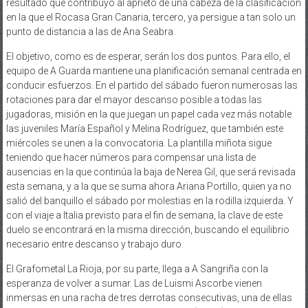
resultado que contribuyó al aprieto de una cabeza de la clasificación
en la que el Rocasa Gran Canaria, tercero, ya persigue a tan solo un
punto de distancia a las de Ana Seabra.
El objetivo, como es de esperar, serán los dos puntos. Para ello, el
equipo de A Guarda mantiene una planificación semanal centrada en
conducir esfuerzos. En el partido del sábado fueron numerosas las
rotaciones para dar el mayor descanso posible a todas las
jugadoras, misión en la que juegan un papel cada vez más notable
las juveniles María Español y Melina Rodríguez, que también este
miércoles se unen a la convocatoria. La plantilla miñota sigue
teniendo que hacer números para compensar una lista de
ausencias en la que continúa la baja de Nerea Gil, que será revisada
esta semana, y a la que se suma ahora Ariana Portillo, quien ya no
salió del banquillo el sábado por molestias en la rodilla izquierda. Y
con el viaje a Italia previsto para el fin de semana, la clave de este
duelo se encontrará en la misma dirección, buscando el equilibrio
necesario entre descanso y trabajo duro.
El Grafometal La Rioja, por su parte, llega a A Sangriña con la
esperanza de volver a sumar. Las de Luismi Ascorbe vienen
inmersas en una racha de tres derrotas consecutivas, una de ellas