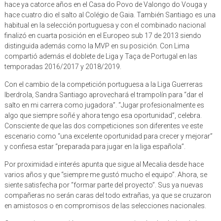
hace ya catorce años en el Casa do Povo de Valongo do Vouga y
hace cuatro dio el salto al Colégio de Gaia. También Santiago es una
habitual en la selección portuguesa y con el combinado nacional
finalizó en cuarta posición en el Europeo sub 17 de 2013 siendo
distinguida además como la MVP en su posición. Con Lima
compartió además el doblete de Liga y Taça de Portugal en las
temporadas 2016/2017 y 2018/2019.
Con el cambio de la competición portuguesa a la Liga Guerreras
Iberdrola, Sandra Santiago aprovechará el trampolín para “dar el
salto en mi carrera como jugadora”. “Jugar profesionalmente es
algo que siempre soñé y ahora tengo esa oportunidad”, celebra.
Consciente de que las dos competiciones son diferentes ve este
escenario como “una excelente oportunidad para crecer y mejorar”
y confiesa estar “preparada para jugar en la liga española”.
Por proximidad e interés apunta que sigue al Mecalia desde hace
varios años y que “siempre me gustó mucho el equipo”. Ahora, se
siente satisfecha por “formar parte del proyecto”. Sus ya nuevas
compañeras no serán caras del todo extrañas, ya que se cruzaron
en amistosos o en compromisos de las selecciones nacionales.