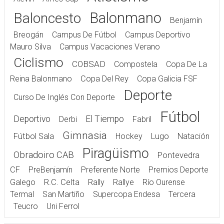
Balonmano
Baloncesto
Benjamín
Breogán
Campus De Fútbol
Campus Deportivo
Mauro Silva
Campus Vacaciones Verano
Ciclismo
COBSAD
Compostela
Copa De La
Reina Balonmano
Copa Del Rey
Copa Galicia FSF
Deporte
Curso De Inglés Con Deporte
Fútbol
Deportivo
El Tiempo
Derbi
Fabril
Gimnasia
Fútbol Sala
Hockey
Lugo
Natación
Piragüismo
Obradoiro CAB
Pontevedra
CF
PreBenjamín
Preferente Norte
Premios Deporte
Galego
R.C. Celta
Rally
Rallye
Río Ourense
Termal
San Martiño
Supercopa Endesa
Tercera
Teucro
Uni Ferrol