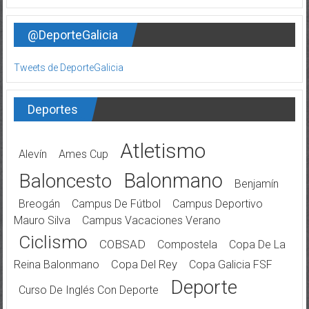
@DeporteGalicia
Tweets de DeporteGalicia
Deportes
Atletismo
Alevín
Ames Cup
Balonmano
Baloncesto
Benjamín
Breogán
Campus De Fútbol
Campus Deportivo
Mauro Silva
Campus Vacaciones Verano
Ciclismo
COBSAD
Compostela
Copa De La
Reina Balonmano
Copa Del Rey
Copa Galicia FSF
Deporte
Curso De Inglés Con Deporte