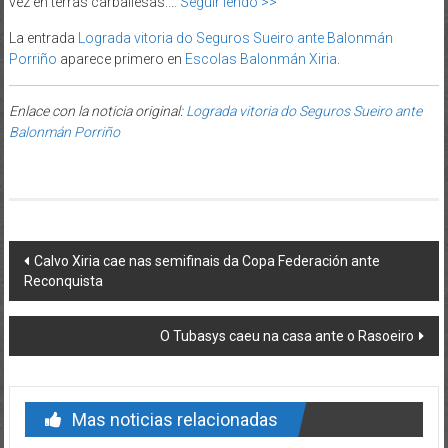
vez en terras carballesas.…
Seguir lendo >>
La entrada
Lograda vitoria do Seguros Sueiro ante Balonmán
Porriño
aparece primero en
Escolas Balonmán Xiria
.
Enlace con la noticia original:
Lograda vitoria do Seguros Sueiro ante
Balonmán Porriño
Post navigation
Calvo Xiria cae nas semifinais da Copa Federación ante
Reconquista
O Tubasys caeu na casa ante o Rasoeiro
Mas noticias relacionadas