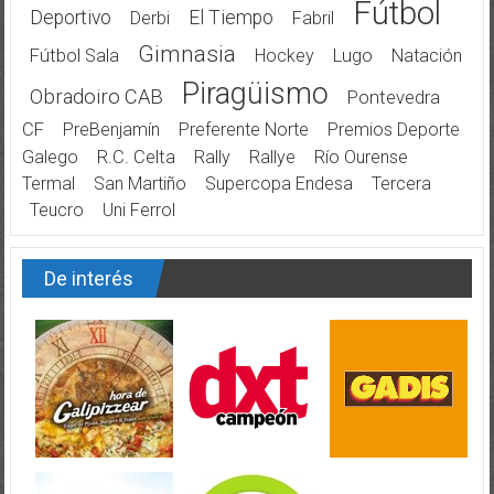
Fútbol
Deportivo
El Tiempo
Derbi
Fabril
Gimnasia
Fútbol Sala
Hockey
Lugo
Natación
Piragüismo
Obradoiro CAB
Pontevedra
CF
PreBenjamín
Preferente Norte
Premios Deporte
Galego
R.C. Celta
Rally
Rallye
Río Ourense
Termal
San Martiño
Supercopa Endesa
Tercera
Teucro
Uni Ferrol
De interés