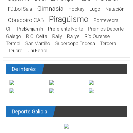
Gimnasia
Fútbol Sala
Hockey
Lugo
Natación
Piragüismo
Obradoiro CAB
Pontevedra
CF
PreBenjamín
Preferente Norte
Premios Deporte
Galego
R.C. Celta
Rally
Rallye
Río Ourense
Termal
San Martiño
Supercopa Endesa
Tercera
Teucro
Uni Ferrol
De interés
Deporte Galicia