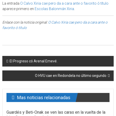
La entrada
O Calvo Xiria cae pero da a cara ante o favorito ó título
aparece primero en
Escolas Balonmán Xiria
.
Enlace con la noticia original:
O Calvo Xiria cae pero da a cara ante o
favorito ó título
Post navigation
El Progreso có Arenal Emevé.
O HVU cae en Redondela no último segundo
Mas noticias relacionadas
Guardés y Beti-Onak se ven las caras en la vuelta de la