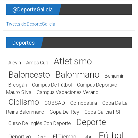
@DeporteGalicia
Tweets de DeporteGalicia
Deportes
Atletismo
Alevín
Ames Cup
Balonmano
Baloncesto
Benjamín
Breogán
Campus De Fútbol
Campus Deportivo
Mauro Silva
Campus Vacaciones Verano
Ciclismo
COBSAD
Compostela
Copa De La
Reina Balonmano
Copa Del Rey
Copa Galicia FSF
Deporte
Curso De Inglés Con Deporte
Fútbol
Deportivo
El Tiempo
Derbi
Fabril