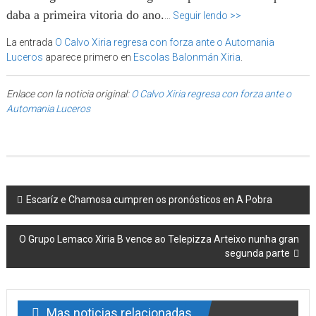
daba a primeira vitoria do ano.
…
Seguir lendo >>
La entrada
O Calvo Xiria regresa con forza ante o Automania
Luceros
aparece primero en
Escolas Balonmán Xiria
.
Enlace con la noticia original:
O Calvo Xiria regresa con forza ante o
Automania Luceros
Post navigation
Escaríz e Chamosa cumpren os pronósticos en A Pobra
O Grupo Lemaco Xiria B vence ao Telepizza Arteixo nunha gran
segunda parte
Mas noticias relacionadas