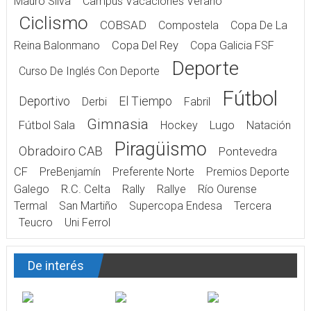
Mauro Silva
Campus Vacaciones Verano
Ciclismo
COBSAD
Compostela
Copa De La
Reina Balonmano
Copa Del Rey
Copa Galicia FSF
Deporte
Curso De Inglés Con Deporte
Fútbol
Deportivo
El Tiempo
Derbi
Fabril
Gimnasia
Fútbol Sala
Hockey
Lugo
Natación
Piragüismo
Obradoiro CAB
Pontevedra
CF
PreBenjamín
Preferente Norte
Premios Deporte
Galego
R.C. Celta
Rally
Rallye
Río Ourense
Termal
San Martiño
Supercopa Endesa
Tercera
Teucro
Uni Ferrol
De interés