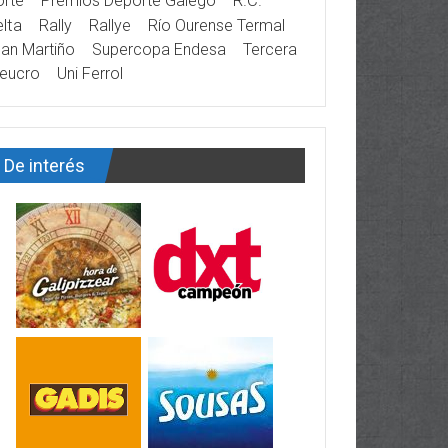
rte
Premios Deporte Galego
R.C.
lta
Rally
Rallye
Río Ourense Termal
an Martiño
Supercopa Endesa
Tercera
eucro
Uni Ferrol
De interés