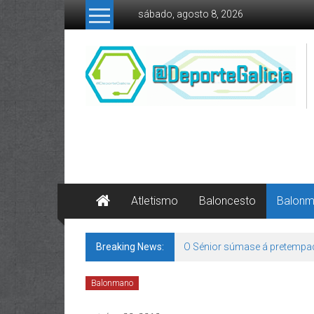
Skip to content
sábado, agosto 8, 2026
Atletismo
Baloncesto
Balon
Breaking News:
O Sénior súmase á pretempa
Balonmano