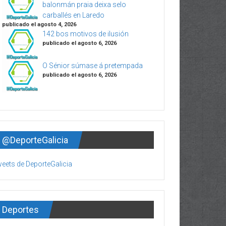
balonmán praia deixa selo
carballés en Laredo
publicado el agosto 4, 2026
142 bos motivos de ilusión
publicado el agosto 6, 2026
O Sénior súmase á pretempada
publicado el agosto 6, 2026
@DeporteGalicia
eets de DeporteGalicia
Deportes