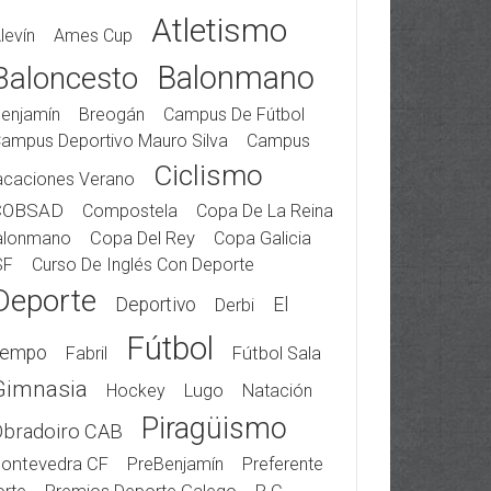
Atletismo
levín
Ames Cup
Balonmano
Baloncesto
enjamín
Breogán
Campus De Fútbol
ampus Deportivo Mauro Silva
Campus
Ciclismo
acaciones Verano
COBSAD
Compostela
Copa De La Reina
alonmano
Copa Del Rey
Copa Galicia
SF
Curso De Inglés Con Deporte
Deporte
Deportivo
El
Derbi
Fútbol
iempo
Fabril
Fútbol Sala
Gimnasia
Hockey
Lugo
Natación
Piragüismo
Obradoiro CAB
ontevedra CF
PreBenjamín
Preferente