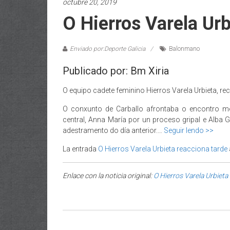
octubre 20, 2019
O Hierros Varela Ur
Enviado por:Deporte Galicia
Balonmano
Publicado por: Bm Xiria
O equipo cadete feminino Hierros Varela Urbieta, r
O conxunto de Carballo afrontaba o encontro m
central, Anna María por un proceso gripal e Alba 
adestramento do día anterior.…
Seguir lendo >>
La entrada
O Hierros Varela Urbieta reacciona tarde
Enlace con la noticia original:
O Hierros Varela Urbieta