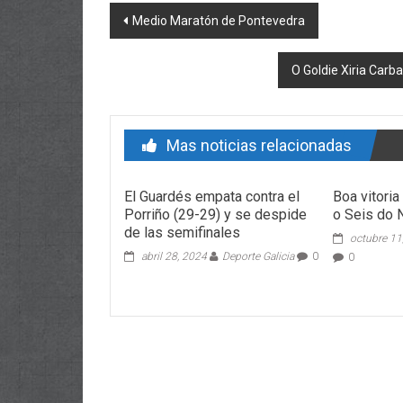
Post navigation
Medio Maratón de Pontevedra
O Goldie Xiria Carb
Mas noticias relacionadas
El Guardés empata contra el
Boa vitoria
Porriño (29-29) y se despide
o Seis do 
de las semifinales
octubre 11
abril 28, 2024
Deporte Galicia
0
0