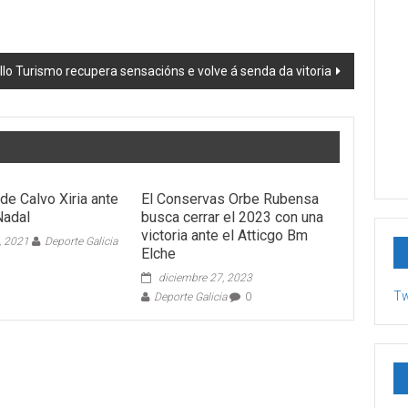
allo Turismo recupera sensacións e volve á senda da vitoria
 de Calvo Xiria ante
El Conservas Orbe Rubensa
Nadal
busca cerrar el 2023 con una
victoria ante el Atticgo Bm
, 2021
Deporte Galicia
Elche
diciembre 27, 2023
Tw
Deporte Galicia
0