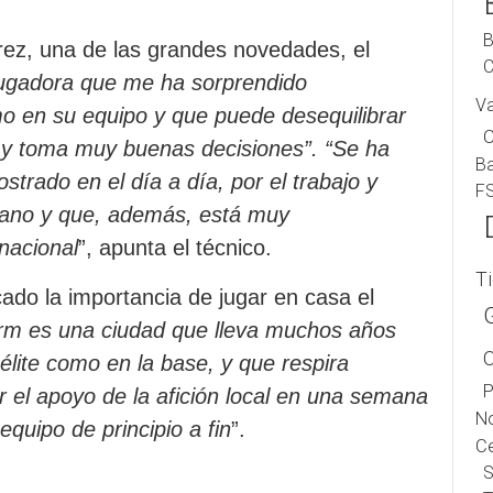
B
rez, una de las grandes novedades, el
C
jugadora que me ha sorprendido
V
 en su equipo y que puede desequilibrar
 y toma muy buenas decisiones”. “Se ha
B
trado en el día a día, por el trabajo y
F
rano y que, además, está muy
nacional
”, apunta el técnico.
T
ado la importancia de jugar en casa el
rm es una ciudad que lleva muchos años
élite como en la base, y que respira
P
ir el apoyo de la afición local en una semana
No
quipo de principio a fin
”.
Ce
S