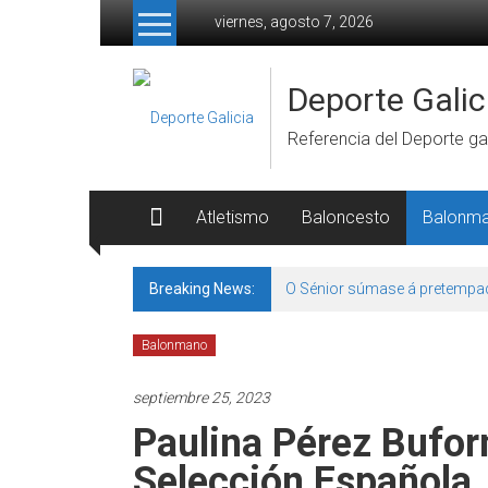
Skip to content
viernes, agosto 7, 2026
Deporte Galic
Referencia del Deporte gal
Atletismo
Baloncesto
Balonm
Breaking News:
O Sénior súmase á pretempa
Balonmano
septiembre 25, 2023
Paulina Pérez Bufo
Selección Española.