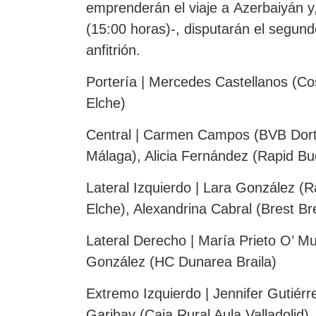
emprenderán el viaje a Azerbaiyán y
(15:00 horas)-, disputarán el segund
anfitrión.
Portería | Mercedes Castellanos (Cos
Elche)
Central | Carmen Campos (BVB Dortm
Málaga), Alicia Fernández (Rapid Bu
Lateral Izquierdo | Lara González (R
Elche), Alexandrina Cabral (Brest Br
Lateral Derecho | María Prieto O’ Mul
González (HC Dunarea Braila)
Extremo Izquierdo | Jennifer Gutiér
Garibay (Caja Rural Aula Valladolid)