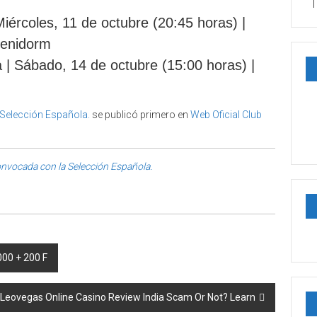
T
Miércoles, 11 de octubre (20:45 horas) |
Benidorm
 | Sábado, 14 de octubre (15:00 horas) |
 Selección Española.
se publicó primero en
Web Oficial Club
onvocada con la Selección Española.
000 + 200 F
Leovegas Online Casino Review India Scam Or Not? Learn