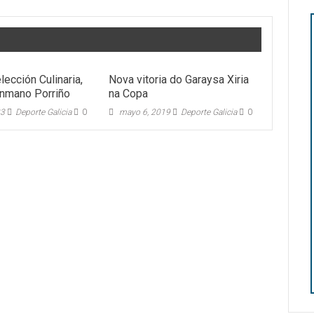
ección Culinaria,
Nova vitoria do Garaysa Xiria
onmano Porriño
na Copa
23
Deporte Galicia
0
mayo 6, 2019
Deporte Galicia
0