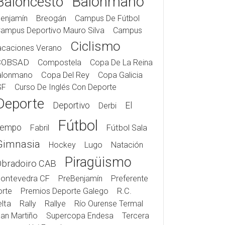
Balonmano
Baloncesto
enjamín
Breogán
Campus De Fútbol
ampus Deportivo Mauro Silva
Campus
Ciclismo
acaciones Verano
COBSAD
Compostela
Copa De La Reina
alonmano
Copa Del Rey
Copa Galicia
SF
Curso De Inglés Con Deporte
Deporte
Deportivo
El
Derbi
Fútbol
iempo
Fabril
Fútbol Sala
Gimnasia
Hockey
Lugo
Natación
Piragüismo
Obradoiro CAB
ontevedra CF
PreBenjamín
Preferente
rte
Premios Deporte Galego
R.C.
lta
Rally
Rallye
Río Ourense Termal
an Martiño
Supercopa Endesa
Tercera