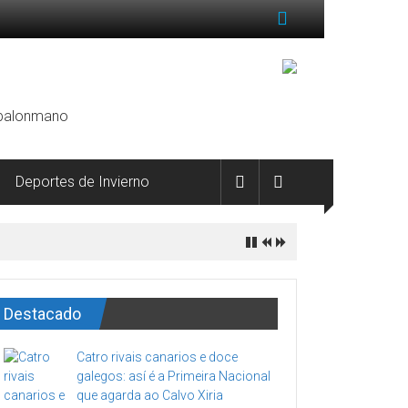
, balonmano
Deportes de Invierno
Destacado
Catro rivais canarios e doce
galegos: así é a Primeira Nacional
que agarda ao Calvo Xiria