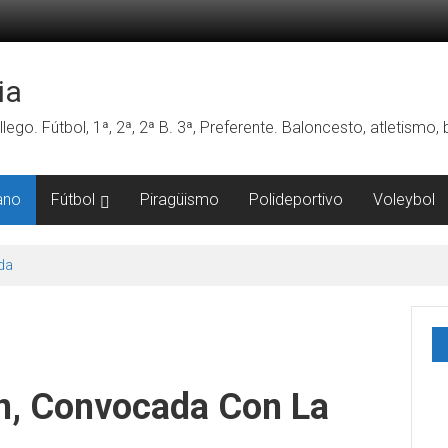
ia
lego. Fútbol, 1ª, 2ª, 2ª B. 3ª, Preferente. Baloncesto, atletismo
ano
Fútbol
Piragüismo
Polideportivo
Voleybol
da
rn, Convocada Con La