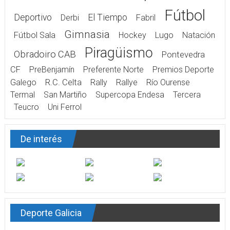
Fútbol
Deportivo
El Tiempo
Derbi
Fabril
Gimnasia
Fútbol Sala
Hockey
Lugo
Natación
Piragüismo
Obradoiro CAB
Pontevedra
CF
PreBenjamín
Preferente Norte
Premios Deporte
Galego
R.C. Celta
Rally
Rallye
Río Ourense
Termal
San Martiño
Supercopa Endesa
Tercera
Teucro
Uni Ferrol
De interés
Deporte Galicia