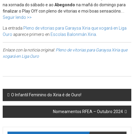
na xornada do sábado e ao
Abegondo
na mañá do domingo para
finalizar o Play Off con pleno de vitorias e moi boas sensacións.
…
Seguir lendo >>
La entrada
Pleno de vitorias para Garaysa Xiria que xogará en Liga
Ouro
aparece primero en
Escolas Balonmán Xiria
.
Enlace con la noticia original:
Pleno de vitorias para Garaysa Xiria que
xogará en Liga Ouro
Post navigation
O Infantil Feminino do Xiria é de Ouro!
Nomeamentos RFEA – Outubro 2024