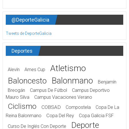
@DeporteGalicia
Tweets de DeporteGalicia
Deportes
Atletismo
Alevín
Ames Cup
Balonmano
Baloncesto
Benjamín
Breogán
Campus De Fútbol
Campus Deportivo
Mauro Silva
Campus Vacaciones Verano
Ciclismo
COBSAD
Compostela
Copa De La
Reina Balonmano
Copa Del Rey
Copa Galicia FSF
Deporte
Curso De Inglés Con Deporte