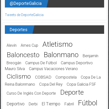
@DeporteGalicia
Tweets de DeporteGalicia
Deportes
Atletismo
Alevín
Ames Cup
Balonmano
Baloncesto
Benjamín
Breogán
Campus De Fútbol
Campus Deportivo
Mauro Silva
Campus Vacaciones Verano
Ciclismo
COBSAD
Compostela
Copa De La
Reina Balonmano
Copa Del Rey
Copa Galicia FSF
Deporte
Curso De Inglés Con Deporte
Fútbol
Deportivo
El Tiempo
Derbi
Fabril