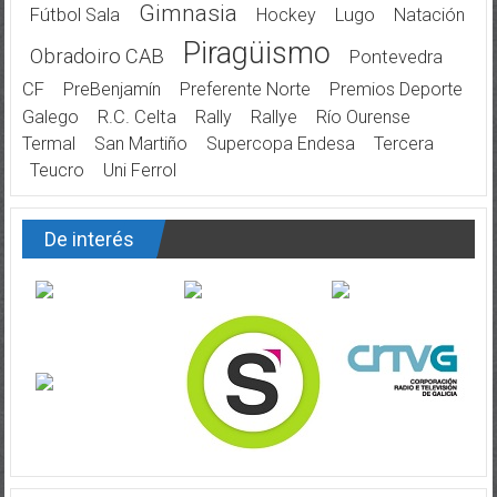
Gimnasia
Fútbol Sala
Hockey
Lugo
Natación
Piragüismo
Obradoiro CAB
Pontevedra
CF
PreBenjamín
Preferente Norte
Premios Deporte
Galego
R.C. Celta
Rally
Rallye
Río Ourense
Termal
San Martiño
Supercopa Endesa
Tercera
Teucro
Uni Ferrol
De interés