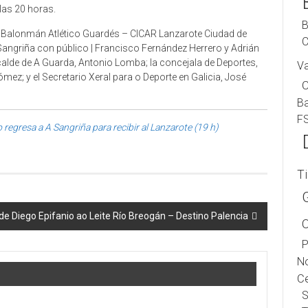
las 20 horas.
B
ub Balonmán Atlético Guardés – CICAR Lanzarote Ciudad de
C
 Sangriña con público | Francisco Fernández Herrero y Adrián
calde de A Guarda, Antonio Lomba; la concejala de Deportes,
V
mez; y el Secretario Xeral para o Deporte en Galicia, José
B
F
o regresa a A Sangriña para recibir al Lanzarote (19 h)
T
de Diego Epifanio ao Leite Río Breogán – Destino Palencia
P
No
Ce
S