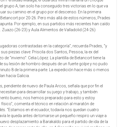
incón Fertilidad Málaga, el Guardés vivirá mañana un choque
el grupo A, tan solo ha conseguido tres victorias en lo que va
ar su camino en el grupo por el descenso. En la primera
d Betancort por 20-26. Pero más allá de estos números, Prades
 apunta. Por ejemplo, en sus partidos más recientes han caído
. Zuazo (26-23) y Aula Alimentos de Valladolid (24-26)
jugadoras contrastadas en la categoría”, recuerda Prades, “y
 sus piezas clave: Priscila dos Santos, Pessoa, la ex del
de “invierno”: Celia López. La plantilla de Betancort tiene la
 de su lesión de hombro después de un fuerte golpe y no pudo
l minuto 8 de la primera parte. La expedición hace más o menos
lan hacia Galicia.
es, pendiente de nuevo de Paula Arcos, señala que por fin el
ecesitan para desarrollar su juego y trabajo, y también
ento bueno, nos hemos preparado para esto y estoy
físico”, comenta el técnico en relación al maratón de
és. “Estamos en el ecuador, todavía nos quedan cuatro
avía le queda antes de tomarse un pequeño respiro un viaje a
 nuevo desplazamiento a Barakaldo para el partido de ida de la