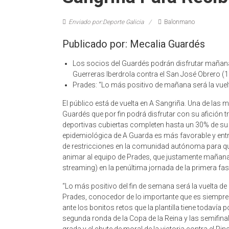
Enviado por:Deporte Galicia
Balonmano
Publicado por: Mecalia Guardés
Los socios del Guardés podrán disfrutar mañana 
Guerreras Iberdrola contra el San José Obrero (1
Prades: “Lo más positivo de mañana será la vuel
El público está de vuelta en A Sangriña. Una de las 
Guardés que por fin podrá disfrutar con su afición tr
deportivas cubiertas completen hasta un 30% de s
epidemiológica de A Guarda es más favorable y entr
de restricciones en la comunidad autónoma para qu
animar al equipo de Prades, que justamente mañana 
streaming) en la penúltima jornada de la primera fase
“Lo más positivo del fin de semana será la vuelta de 
Prades, conocedor de lo importante que es siempre 
ante los bonitos retos que la plantilla tiene todavía por
segunda ronda de la Copa de la Reina y las semifin