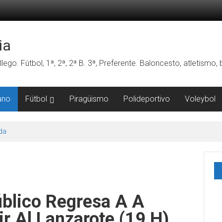
ia
lego. Fútbol, 1ª, 2ª, 2ª B. 3ª, Preferente. Baloncesto, atletismo
ano
Fútbol
Piragüismo
Polideportivo
Voleybol
da
úblico Regresa A A
r Al Lanzarote (19 H)