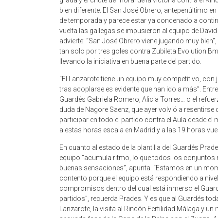
grada y el chute de moral de la victoria contra el R
bien diferente. El San José Obrero, antepenúltimo en 
de temporada y parece estar ya condenado a continu
vuelta las gallegas se impusieron al equipo de Davi
advierte: “San José Obrero viene jugando muy bien”,
tan solo por tres goles contra Zubileta Evolution Bm
llevando la iniciativa en buena parte del partido.
“El Lanzarote tiene un equipo muy competitivo, con 
tras acoplarse es evidente que han ido a más”. Entre
Guardés Gabriela Romero, Alicia Torres… o el refuerzo 
duda de Nagore Saenz, que ayer volvió a resentirse
participar en todo el partido contra el Aula desde e
a estas horas escala en Madrid y a las 19 horas vue
En cuanto al estado de la plantilla del Guardés Prad
equipo “acumula ritmo, lo que todos los conjuntos n
buenas sensaciones”, apunta. “Estamos en un mom
contento porque el equipo está respondiendo a nivel 
compromisos dentro del cual está inmerso el Guard
partidos”, recuerda Prades. Y es que al Guardés tod
Lanzarote, la visita al Rincón Fertilidad Málaga y un