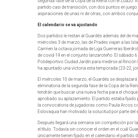
segunda fase de la Copa de la Reina con el Zuazo. A
partido casi de transición, con dos puntos en juego 
aspiraciones de unas ni de otras, con ambos conju
El calendario se va ajustando
Dos partidos le restan al Guardés además del de mañ
miércoles 3 de marzo, las de Prades viajan a las Isl
Carmen la octava jornada de Liga Guerreras Iberdrol
de covid-19 en el conjunto lanzaroteño. El sábado 6 
Polideportivo Ciudad Jardín para medirse al Rincón 
ha apuntado una victoria esta temporada (23-22, jo
El miércoles 10 de marzo, el Guardés se desplazará h
eliminatoria de la segunda fase de la Copa de la Rei
tendrán que buscar una nueva fecha para el choque 
aprobado su aplazamiento. El partido estaba fijado
la convocatoria de jugadoras como Paula Arcos con
Eslovaquia han motivado la solucitud por parte del 
Después llegará una semana sin competición por la ac
el título. Todavía sin conocer el orden en el cuál Gu
únicamente tienen fijado en el calendario el partido 