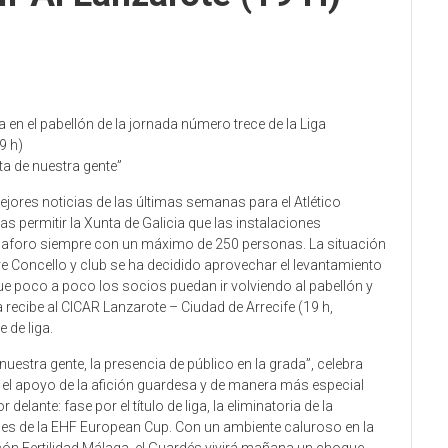
en el pabellón de la jornada número trece de la Liga
9 h)
ta de nuestra gente”
mejores noticias de las últimas semanas para el Atlético
as permitir la Xunta de Galicia que las instalaciones
u aforo siempre con un máximo de 250 personas. La situación
e Concello y club se ha decidido aprovechar el levantamiento
e poco a poco los socios puedan ir volviendo al pabellón y
recibe al CICAR Lanzarote – Ciudad de Arrecife (19 h,
 de liga.
nuestra gente, la presencia de público en la grada”, celebra
el apoyo de la afición guardesa y de manera más especial
 delante: fase por el título de liga, la eliminatoria de la
ales de la EHF European Cup. Con un ambiente caluroso en la