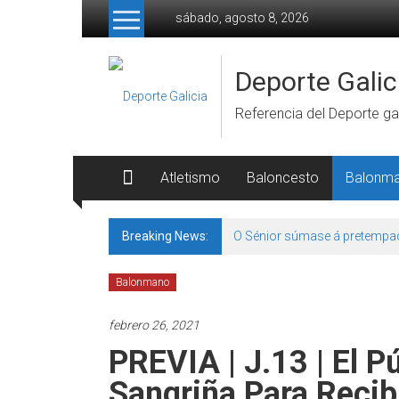
Skip to content
sábado, agosto 8, 2026
Deporte Galic
Referencia del Deporte gal
Atletismo
Baloncesto
Balonm
Breaking News:
O Sénior súmase á pretempa
Balonmano
febrero 26, 2021
PREVIA | J.13 | El P
Sangriña Para Recibi