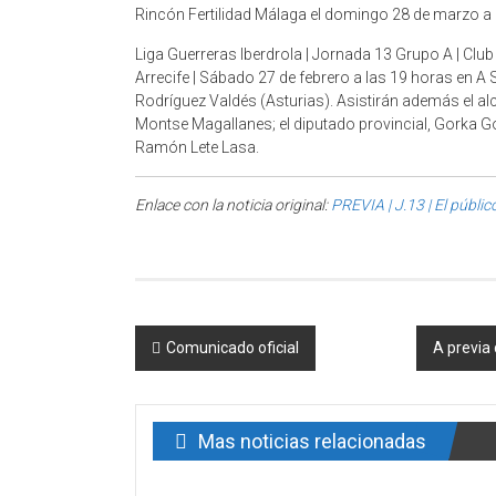
Rincón Fertilidad Málaga el domingo 28 de marzo a 
Liga Guerreras Iberdrola | Jornada 13 Grupo A | Cl
Arrecife | Sábado 27 de febrero a las 19 horas en A
Rodríguez Valdés (Asturias). Asistirán además el al
Montse Magallanes; el diputado provincial, Gorka Gó
Ramón Lete Lasa.
Enlace con la noticia original:
PREVIA | J.13 | El públic
Post navigation
Comunicado oficial
A previa 
Mas noticias relacionadas