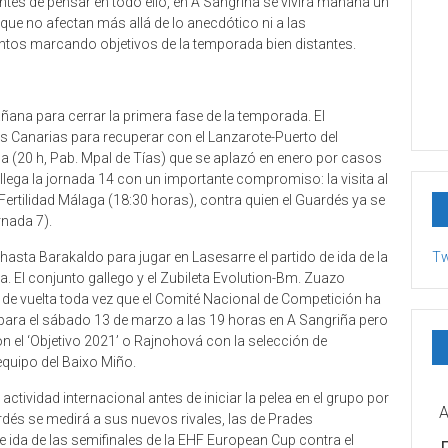
ntes de pensar en todo ello, en A Sangriña se vivirá mañana un
que no afectan más allá de lo anecdótico ni a las
ntos marcando objetivos de la temporada bien distantes.
ana para cerrar la primera fase de la temporada. El
as Canarias para recuperar con el Lanzarote-Puerto del
a (20 h, Pab. Mpal de Tías) que se aplazó en enero por casos
llega la jornada 14 con un importante compromiso: la visita al
Fertilidad Málaga (18:30 horas), contra quien el Guardés ya se
rnada 7).
asta Barakaldo para jugar en Lasesarre el partido de ida de la
Tw
na. El conjunto gallego y el Zubileta Evolution-Bm. Zuazo
de vuelta toda vez que el Comité Nacional de Competición ha
 para el sábado 13 de marzo a las 19 horas en A Sangriña pero
 el ‘Objetivo 2021’ o Rajnohová con la selección de
equipo del Baixo Miño.
tividad internacional antes de iniciar la pelea en el grupo por
A
ardés se medirá a sus nuevos rivales, las de Prades
de ida de las semifinales de la EHF European Cup contra el