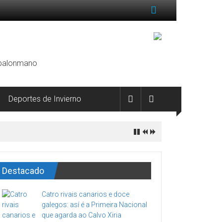
, balonmano
Deportes de Invierno
Destacado
Catro rivais canarios e doce
galegos: así é a Primeira Nacional
que agarda ao Calvo Xiria