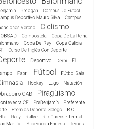
Balonmano
Baloncesto
enjamín
Breogán
Campus De Fútbol
ampus Deportivo Mauro Silva
Campus
Ciclismo
acaciones Verano
COBSAD
Compostela
Copa De La Reina
alonmano
Copa Del Rey
Copa Galicia
SF
Curso De Inglés Con Deporte
Deporte
Deportivo
El
Derbi
Fútbol
iempo
Fabril
Fútbol Sala
Gimnasia
Hockey
Lugo
Natación
Piragüismo
Obradoiro CAB
ontevedra CF
PreBenjamín
Preferente
rte
Premios Deporte Galego
R.C.
lta
Rally
Rallye
Río Ourense Termal
an Martiño
Supercopa Endesa
Tercera