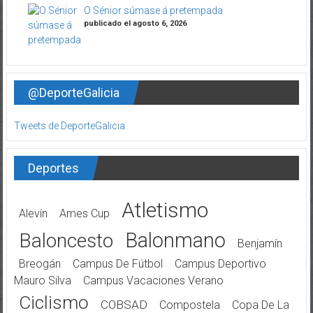
O Sénior súmase á pretempada
publicado el agosto 6, 2026
@DeporteGalicia
Tweets de DeporteGalicia
Deportes
Atletismo
Alevín
Ames Cup
Balonmano
Baloncesto
Benjamín
Breogán
Campus De Fútbol
Campus Deportivo
Mauro Silva
Campus Vacaciones Verano
Ciclismo
COBSAD
Compostela
Copa De La