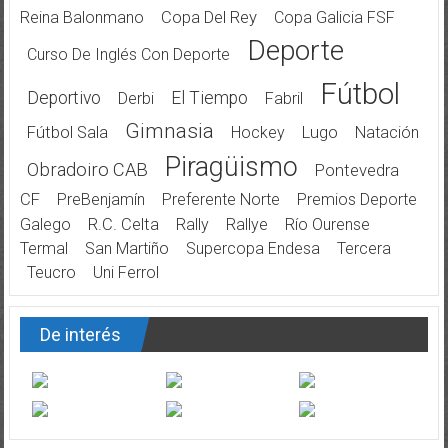
Reina Balonmano
Copa Del Rey
Copa Galicia FSF
Deporte
Curso De Inglés Con Deporte
Fútbol
Deportivo
El Tiempo
Derbi
Fabril
Gimnasia
Fútbol Sala
Hockey
Lugo
Natación
Piragüismo
Obradoiro CAB
Pontevedra
CF
PreBenjamín
Preferente Norte
Premios Deporte
Galego
R.C. Celta
Rally
Rallye
Río Ourense
Termal
San Martiño
Supercopa Endesa
Tercera
Teucro
Uni Ferrol
De interés