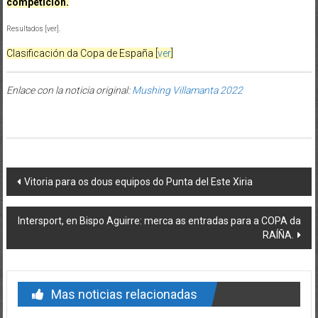
competición.
Resultados [ver]
.
Clasificación da Copa de España [
ver
]
Enlace con la noticia original:
Mushing Villamanta 2022
Post navigation
Vitoria para os dous equipos do Punta del Este Xiria
Intersport, en Bispo Aguirre: merca as entradas para a COPA da
RAÍÑA.
Mas noticias relacionadas