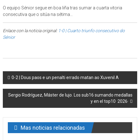
O equipo Sénior segue en boa liña tras sumar a cuarta vitoria
consecutiva que o sitúa na sétima…
Enlace con la noticia original:
1-0 | Cuarto triunfo consecutivo do
Sénior
Post navigation
0-2 | Dous paos e un penalti errado matan ao Xuvenil A
Sergio Rodríguez, Máster de lujo. Los sub16 sumando medallas
y en el top10 ·2026·
Mas noticias relacionadas