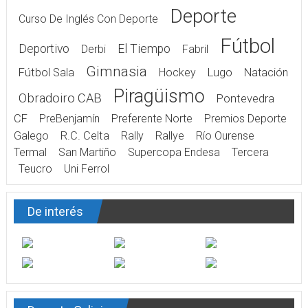
Deporte
Curso De Inglés Con Deporte
Fútbol
Deportivo
El Tiempo
Derbi
Fabril
Gimnasia
Fútbol Sala
Hockey
Lugo
Natación
Piragüismo
Obradoiro CAB
Pontevedra
CF
PreBenjamín
Preferente Norte
Premios Deporte
Galego
R.C. Celta
Rally
Rallye
Río Ourense
Termal
San Martiño
Supercopa Endesa
Tercera
Teucro
Uni Ferrol
De interés