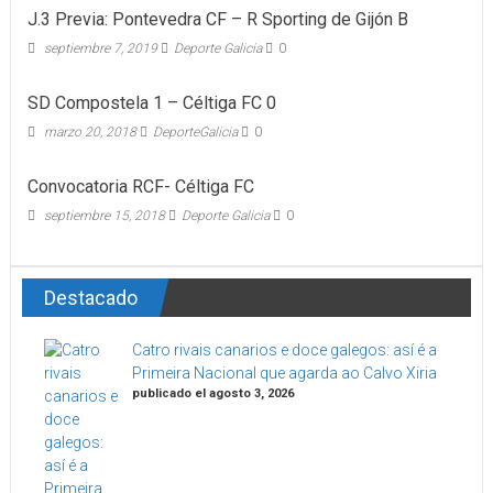
J.3 Previa: Pontevedra CF – R Sporting de Gijón B
septiembre 7, 2019
Deporte Galicia
0
SD Compostela 1 – Céltiga FC 0
marzo 20, 2018
DeporteGalicia
0
Convocatoria RCF- Céltiga FC
septiembre 15, 2018
Deporte Galicia
0
Destacado
Catro rivais canarios e doce galegos: así é a
Primeira Nacional que agarda ao Calvo Xiria
publicado el agosto 3, 2026