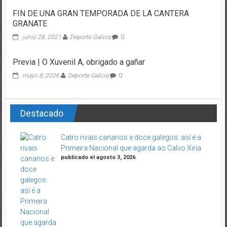
FIN DE UNA GRAN TEMPORADA DE LA CANTERA
GRANATE
junio 28, 2021
Deporte Galicia
0
Previa | O Xuvenil A, obrigado a gañar
mayo 8, 2026
Deporte Galicia
0
Destacado
Catro rivais canarios e doce galegos: así é a
Primeira Nacional que agarda ao Calvo Xiria
publicado el agosto 3, 2026