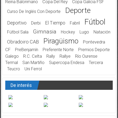
Reina Balonmano
Copa Del Rey
Copa Galicia FSF
Deporte
Curso De Inglés Con Deporte
Fútbol
Deportivo
El Tiempo
Derbi
Fabril
Gimnasia
Fútbol Sala
Hockey
Lugo
Natación
Piragüismo
Obradoiro CAB
Pontevedra
CF
PreBenjamín
Preferente Norte
Premios Deporte
Galego
R.C. Celta
Rally
Rallye
Río Ourense
Termal
San Martiño
Supercopa Endesa
Tercera
Teucro
Uni Ferrol
De interés