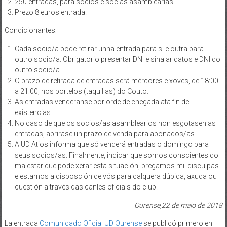
250 entradas, para socios e socias asamblearias.
Prezo 8 euros entrada.
Condicionantes:
Cada socio/a pode retirar unha entrada para si e outra para
outro socio/a. Obrigatorio presentar DNI e sinalar datos e DNI do
outro socio/a.
O prazo de retirada de entradas será mércores e xoves, de 18:00
a 21:00, nos portelos (taquillas) do Couto.
As entradas venderanse por orde de chegada ata fin de
existencias.
No caso de que os socios/as asamblearios non esgotasen as
entradas, abrirase un prazo de venda para abonados/as.
A UD Atios informa que só venderá entradas o domingo para
seus socios/as. Finalmente, indicar que somos conscientes do
malestar que pode xerar esta situación, pregamos mil disculpas
e estamos a disposción de vós para calquera dúbida, axuda ou
cuestión a través das canles oficiais do club.
Ourense,22 de maio de 2018
La entrada
Comunicado Oficial UD Ourense
se publicó primero en