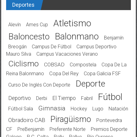
Deportes
Atletismo
Alevín
Ames Cup
Balonmano
Baloncesto
Benjamín
Breogán
Campus De Fútbol
Campus Deportivo
Mauro Silva
Campus Vacaciones Verano
Ciclismo
COBSAD
Compostela
Copa De La
Reina Balonmano
Copa Del Rey
Copa Galicia FSF
Deporte
Curso De Inglés Con Deporte
Fútbol
Deportivo
El Tiempo
Derbi
Fabril
Gimnasia
Fútbol Sala
Hockey
Lugo
Natación
Piragüismo
Obradoiro CAB
Pontevedra
CF
PreBenjamín
Preferente Norte
Premios Deporte
Galego
R.C. Celta
Rally
Rallye
Río Ourense