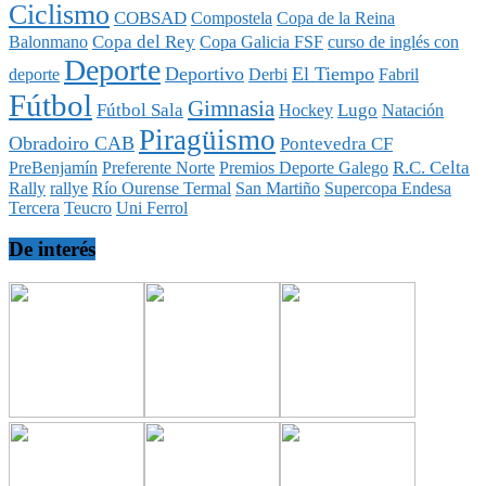
Ciclismo
COBSAD
Compostela
Copa de la Reina
Copa del Rey
Balonmano
Copa Galicia FSF
curso de inglés con
Deporte
Deportivo
El Tiempo
deporte
Derbi
Fabril
Fútbol
Gimnasia
Fútbol Sala
Lugo
Hockey
Natación
Piragüismo
Obradoiro CAB
Pontevedra CF
R.C. Celta
PreBenjamín
Preferente Norte
Premios Deporte Galego
Rally
rallye
Río Ourense Termal
San Martiño
Supercopa Endesa
Tercera
Teucro
Uni Ferrol
De interés