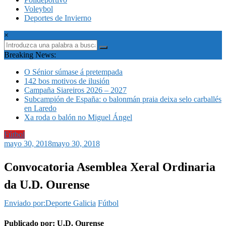
Voleybol
Deportes de Invierno
×
Breaking News:
O Sénior súmase á pretempada
142 bos motivos de ilusión
Campaña Siareiros 2026 – 2027
Subcampión de España: o balonmán praia deixa selo carballés
en Laredo
Xa roda o balón no Miguel Ángel
Fútbol
mayo 30, 2018
mayo 30, 2018
Convocatoria Asemblea Xeral Ordinaria
da U.D. Ourense
Enviado por:Deporte Galicia
Fútbol
Publicado por: U.D. Ourense