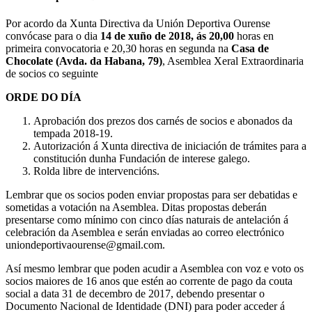
Por acordo da Xunta Directiva da Unión Deportiva Ourense
convócase para o dia
14 de xuño de 2018, ás 20,00
horas en
primeira convocatoria e 20,30 horas en segunda na
Casa de
Chocolate (Avda. da Habana, 79)
, Asemblea Xeral Extraordinaria
de socios co seguinte
ORDE DO DÍA
Aprobación dos prezos dos carnés de socios e abonados da
tempada 2018-19.
Autorización á Xunta directiva de iniciación de trámites para a
constitución dunha Fundación de interese galego.
Rolda libre de intervencións.
Lembrar que os socios poden enviar propostas para ser debatidas e
sometidas a votación na Asemblea. Ditas propostas deberán
presentarse como mínimo con cinco días naturais de antelación á
celebración da Asemblea e serán enviadas ao correo electrónico
uniondeportivaourense@gmail.com.
Así mesmo lembrar que poden acudir a Asemblea con voz e voto os
socios maiores de 16 anos que estén ao corrente de pago da couta
social a data 31 de decembro de 2017, debendo presentar o
Documento Nacional de Identidade (DNI) para poder acceder á