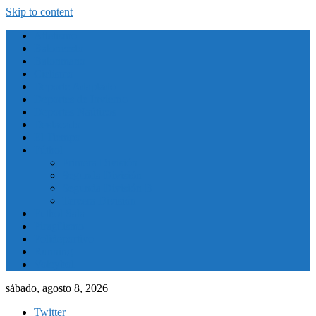
Skip to content
Atletismo
Baloncesto
Balonmano
Ciclismo
Deporte Adaptado
Deportes de Invierno
Deportes Naúticos
Destacado
El Tiempo
Fútbol
Primera División
Segunda División
Segunda División B
Tercera División
Futbol Sala
Piragüismo
Polideportivo
Running
Voleybol
sábado, agosto 8, 2026
Twitter