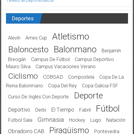
Tweets de DeporteGalicia
Deportes
Atletismo
Alevín
Ames Cup
Balonmano
Baloncesto
Benjamín
Breogán
Campus De Fútbol
Campus Deportivo
Mauro Silva
Campus Vacaciones Verano
Ciclismo
COBSAD
Compostela
Copa De La
Reina Balonmano
Copa Del Rey
Copa Galicia FSF
Deporte
Curso De Inglés Con Deporte
Fútbol
Deportivo
El Tiempo
Derbi
Fabril
Gimnasia
Fútbol Sala
Hockey
Lugo
Natación
Piragüismo
Obradoiro CAB
Pontevedra