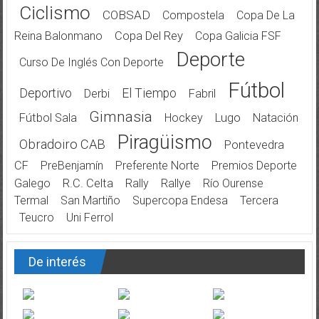
Ciclismo
COBSAD
Compostela
Copa De La
Reina Balonmano
Copa Del Rey
Copa Galicia FSF
Deporte
Curso De Inglés Con Deporte
Fútbol
Deportivo
El Tiempo
Derbi
Fabril
Gimnasia
Fútbol Sala
Hockey
Lugo
Natación
Piragüismo
Obradoiro CAB
Pontevedra
CF
PreBenjamín
Preferente Norte
Premios Deporte
Galego
R.C. Celta
Rally
Rallye
Río Ourense
Termal
San Martiño
Supercopa Endesa
Tercera
Teucro
Uni Ferrol
De interés