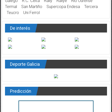
Galego
R.C. Celta
Rally
Rallye
Río Ourense
Termal
San Martiño
Supercopa Endesa
Tercera
Teucro
Uni Ferrol
De interés
Deporte Galicia
Predicción