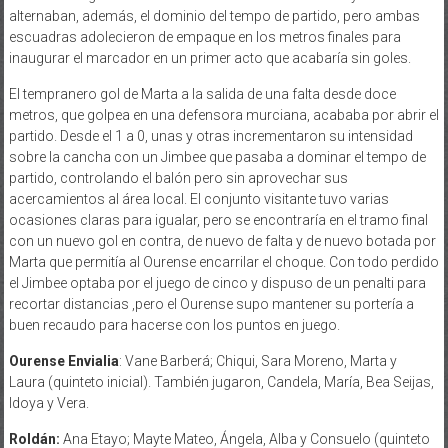
alternaban, además, el dominio del tempo de partido, pero ambas
escuadras adolecieron de empaque en los metros finales para
inaugurar el marcador en un primer acto que acabaría sin goles.
El tempranero gol de Marta a la salida de una falta desde doce
metros, que golpea en una defensora murciana, acababa por abrir el
partido. Desde el 1 a 0, unas y otras incrementaron su intensidad
sobre la cancha con un Jimbee que pasaba a dominar el tempo de
partido, controlando el balón pero sin aprovechar sus
acercamientos al área local. El conjunto visitante tuvo varias
ocasiones claras para igualar, pero se encontraría en el tramo final
con un nuevo gol en contra, de nuevo de falta y de nuevo botada por
Marta que permitía al Ourense encarrilar el choque. Con todo perdido
el Jimbee optaba por el juego de cinco y dispuso de un penalti para
recortar distancias ,pero el Ourense supo mantener su portería a
buen recaudo para hacerse con los puntos en juego.
Ourense Envialia
: Vane Barberá; Chiqui, Sara Moreno, Marta y
Laura (quinteto inicial). También jugaron, Candela, María, Bea Seijas,
Idoya y Vera.
Roldán:
Ana Etayo; Mayte Mateo, Ángela, Alba y Consuelo (quinteto