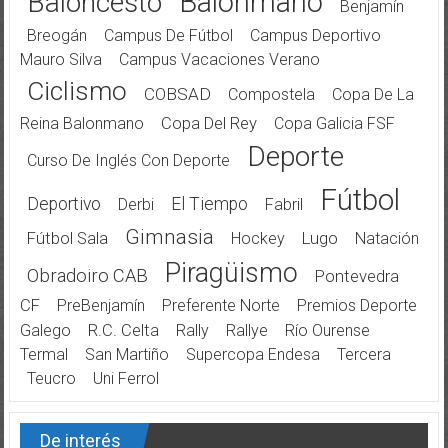
Balonmano
Baloncesto
Benjamín
Breogán
Campus De Fútbol
Campus Deportivo
Mauro Silva
Campus Vacaciones Verano
Ciclismo
COBSAD
Compostela
Copa De La
Reina Balonmano
Copa Del Rey
Copa Galicia FSF
Deporte
Curso De Inglés Con Deporte
Fútbol
Deportivo
El Tiempo
Derbi
Fabril
Gimnasia
Fútbol Sala
Hockey
Lugo
Natación
Piragüismo
Obradoiro CAB
Pontevedra
CF
PreBenjamín
Preferente Norte
Premios Deporte
Galego
R.C. Celta
Rally
Rallye
Río Ourense
Termal
San Martiño
Supercopa Endesa
Tercera
Teucro
Uni Ferrol
De interés