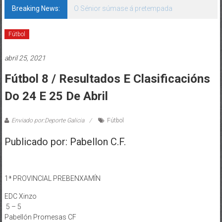
Breaking News:
O Sénior súmase á pretempada
Fútbol
abril 25, 2021
Fútbol 8 / Resultados E Clasificacións
Do 24 E 25 De Abril
Enviado por:Deporte Galicia
Fútbol
Publicado por: Pabellon C.F.
1ª PROVINCIAL PREBENXAMÍN
EDC Xinzo
5 – 5
Pabellón Promesas CF