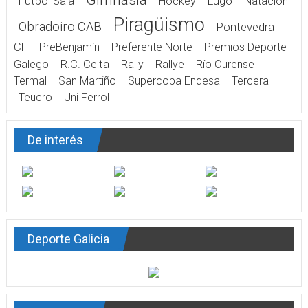
Gimnasia
Fútbol Sala
Hockey
Lugo
Natación
Piragüismo
Obradoiro CAB
Pontevedra
CF
PreBenjamín
Preferente Norte
Premios Deporte
Galego
R.C. Celta
Rally
Rallye
Río Ourense
Termal
San Martiño
Supercopa Endesa
Tercera
Teucro
Uni Ferrol
De interés
Deporte Galicia