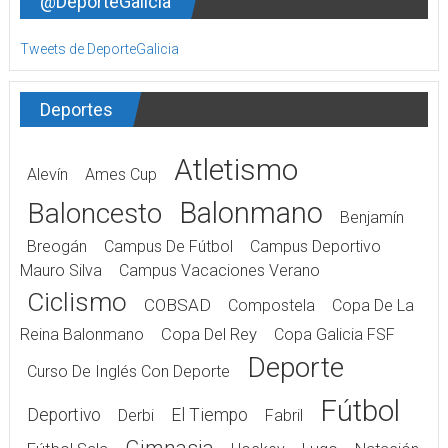
@DeporteGalicia
Tweets de DeporteGalicia
Deportes
Atletismo
Alevín
Ames Cup
Balonmano
Baloncesto
Benjamín
Breogán
Campus De Fútbol
Campus Deportivo
Mauro Silva
Campus Vacaciones Verano
Ciclismo
COBSAD
Compostela
Copa De La
Reina Balonmano
Copa Del Rey
Copa Galicia FSF
Deporte
Curso De Inglés Con Deporte
Fútbol
Deportivo
El Tiempo
Derbi
Fabril