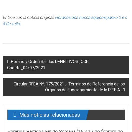
Enlace con la noticia original:
Horarios dos nosos equipos para o 2 e o
4 de xullo
Post navigation
Horario y Orden Salidas DEFINITIVOS_CGP
Cadete_04/07/2021
Circular RFEA Nº: 175/2021 .- Términos de Referencia de los
Órganos de Funcionamiento de la R.F.E.A.
Mas noticias relacionadas
Horarios Partidos Fin de Semana (16 y 17 de febrero de