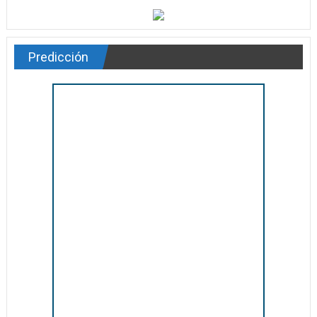
Predicción