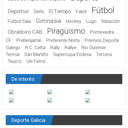
Fútbol
Deportivo
El Tiempo
Derbi
Fabril
Gimnasia
Fútbol Sala
Hockey
Lugo
Natación
Piragüismo
Obradoiro CAB
Pontevedra
CF
PreBenjamín
Preferente Norte
Premios Deporte
Galego
R.C. Celta
Rally
Rallye
Río Ourense
Termal
San Martiño
Supercopa Endesa
Tercera
Teucro
Uni Ferrol
De interés
Deporte Galicia