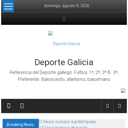
Skip to content
domingo, agosto 9, 2026
Deporte Galicia
Referencia del Deporte gallego. Fútbol, 1ª, 2ª, 2ª B. 3ª,
Preferente. Baloncesto, atletismo, balonmano
O Sénior súmase á pretempada
Breaking News:
142 bos motivos de ilusión