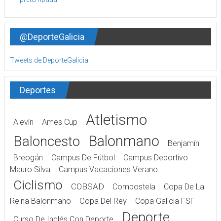
@DeporteGalicia
Tweets de DeporteGalicia
Deportes
Atletismo
Alevín
Ames Cup
Balonmano
Baloncesto
Benjamín
Breogán
Campus De Fútbol
Campus Deportivo
Mauro Silva
Campus Vacaciones Verano
Ciclismo
COBSAD
Compostela
Copa De La
Reina Balonmano
Copa Del Rey
Copa Galicia FSF
Deporte
Curso De Inglés Con Deporte