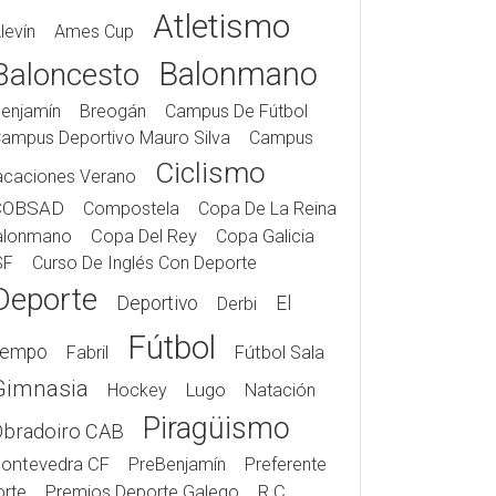
Atletismo
levín
Ames Cup
Balonmano
Baloncesto
enjamín
Breogán
Campus De Fútbol
ampus Deportivo Mauro Silva
Campus
Ciclismo
acaciones Verano
COBSAD
Compostela
Copa De La Reina
alonmano
Copa Del Rey
Copa Galicia
SF
Curso De Inglés Con Deporte
Deporte
Deportivo
El
Derbi
Fútbol
iempo
Fabril
Fútbol Sala
Gimnasia
Hockey
Lugo
Natación
Piragüismo
Obradoiro CAB
ontevedra CF
PreBenjamín
Preferente
rte
Premios Deporte Galego
R.C.