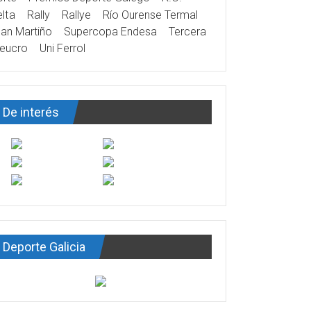
lta
Rally
Rallye
Río Ourense Termal
an Martiño
Supercopa Endesa
Tercera
eucro
Uni Ferrol
De interés
Deporte Galicia