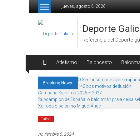
Skip to content
jueves, agosto 6, 2026
Deporte Galic
Referencia del Deporte gal
Atletismo
Baloncesto
Balonm
O Sénior súmase á pretempada
Breaking News:
142 bos motivos de ilusión
Campaña Siareiros 2026 – 2027
Subcampión de España: o balonmán praia deixa sel
Xa roda o balón no Miguel Ángel
Fútbol
noviembre 5, 2024