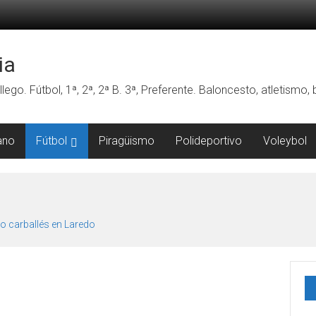
ia
lego. Fútbol, 1ª, 2ª, 2ª B. 3ª, Preferente. Baloncesto, atletismo
ano
Fútbol
Piragüismo
Polideportivo
Voleybol
o carballés en Laredo