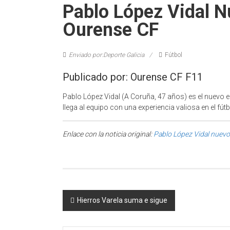
Pablo López Vidal N
Ourense CF
Enviado por:Deporte Galicia
Fútbol
Publicado por: Ourense CF F11
Pablo López Vidal (A Coruña, 47 años) es el nuevo 
llega al equipo con una experiencia valiosa en el fút
Enlace con la noticia original:
Pablo López Vidal nuevo
Post navigation
Hierros Varela suma e sigue