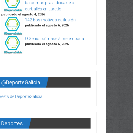
balonmán praia deixa selo
carballés en Laredo
publicado el agosto 4, 2026
142 bos motivos de ilusión
publicado el agosto 6, 2026
O Sénior súmase á pretempada
publicado el agosto 6, 2026
@DeporteGalicia
eets de DeporteGalicia
Deportes