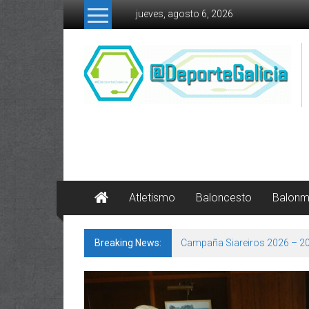
Skip to content
jueves, agosto 6, 2026
Atletismo
Baloncesto
Balon
Breaking News:
Campaña Siareiros 2026 – 2