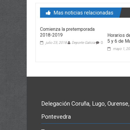
Mas noticias relacionadas
Comienza la pretemporada
2018-2019
Horarios d
5 y 6 de M
julio 23, 2018
Deporte Galicia
0
mayo 1, 2
Delegación Coruña, Lugo, Ourense,
Pontevedra