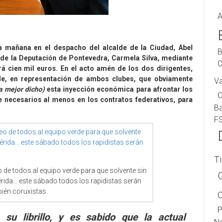
A
a mañana en el despacho del alcalde de la Ciudad, Abel
B
a de la Deputación de Pontevedra, Carmela Silva, mediante
C
rá cien mil euros. En el acto amén de los dos dirigentes,
e, en representación de ambos clubes, que obviamente
V
a mejor dicho)
esta inyección económica para afrontar los
necesarios al menos en los contratos federativos, para
B
F
T
o de todos al equipo verde para que solvente sin
rida… este sábado todos los rapidistas serán
ién coruxistas
P
 su librillo, y es sabido que la actual