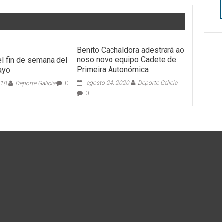
Benito Cachaldora adestrará ao
noso novo equipo Cadete de
el fin de semana del
Primeira Autonómica
ayo
agosto 24, 2020
Deporte Galicia
018
Deporte Galicia
0
0