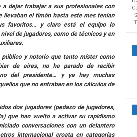
No
 a dejar trabajar a sus profesionales con
Ce
que llevaban el timón hasta este mes tenían
S
T
us favoritos… y claro está el equipo lo
a nivel de jugadores, como de técnicos y en
xiliares.
 público y notorio que tanto míster como
biar de aires, no ha parado de recibir
ono del presidente… y ya hay muchas
uellos que no entraban en los cálculos de
idos dos jugadores (
pedazo de jugadores,
ía
) que han vuelto a activar su rapidismo
iniciado conversaciones con un delantero
tros internacional croata en categorías