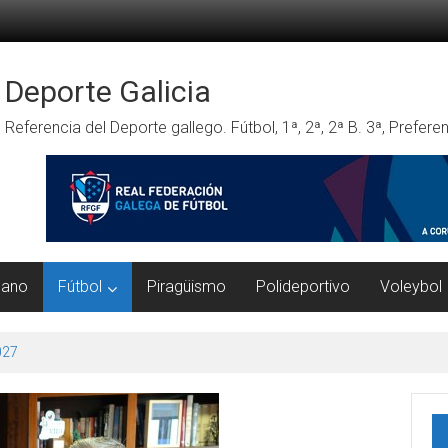
Deporte Galicia
Referencia del Deporte gallego. Fútbol, 1ª, 2ª, 2ª B. 3ª, Prefe
mano
Fútbol
Piragüismo
Polideportivo
Voleybol
027