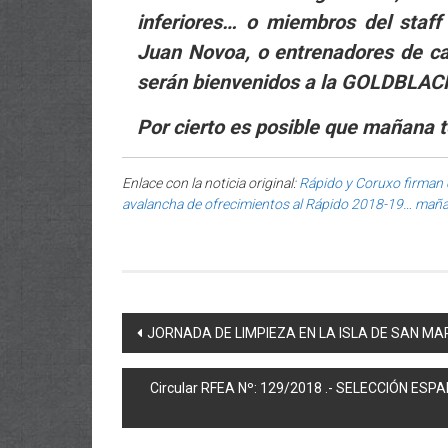
inferiores… o miembros del staff
Juan Novoa, o entrenadores de ca
serán bienvenidos a la GOLDBLA
Por cierto es posible que maña
Enlace con la noticia original:
Rápido y Coruxo firman 
avalancha de ofrecimientos al Rápido 2018-19… m
Post navigation
JORNADA DE LIMPIEZA EN LA ISLA DE SAN MAR
Circular RFEA Nº: 129/2018 .- SELECCIÓN 