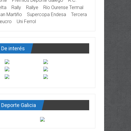
rte
Premios Deporte Galego
R.C.
lta
Rally
Rallye
Río Ourense Termal
an Martiño
Supercopa Endesa
Tercera
eucro
Uni Ferrol
De interés
Deporte Galicia