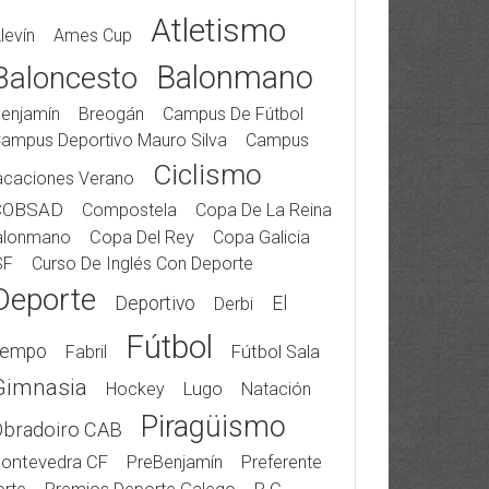
Atletismo
levín
Ames Cup
Balonmano
Baloncesto
enjamín
Breogán
Campus De Fútbol
ampus Deportivo Mauro Silva
Campus
Ciclismo
acaciones Verano
COBSAD
Compostela
Copa De La Reina
alonmano
Copa Del Rey
Copa Galicia
SF
Curso De Inglés Con Deporte
Deporte
Deportivo
El
Derbi
Fútbol
iempo
Fabril
Fútbol Sala
Gimnasia
Hockey
Lugo
Natación
Piragüismo
Obradoiro CAB
ontevedra CF
PreBenjamín
Preferente