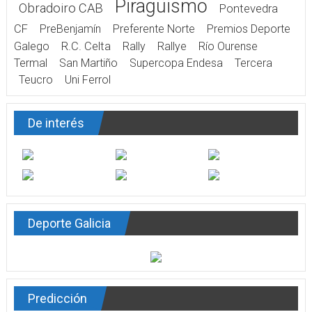
Piragüismo
Obradoiro CAB
Pontevedra
CF
PreBenjamín
Preferente Norte
Premios Deporte
Galego
R.C. Celta
Rally
Rallye
Río Ourense
Termal
San Martiño
Supercopa Endesa
Tercera
Teucro
Uni Ferrol
De interés
Deporte Galicia
Predicción