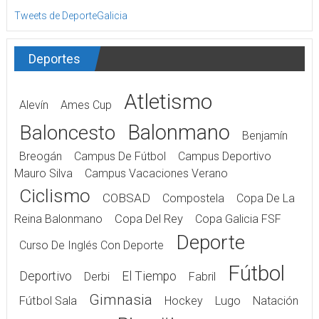
Tweets de DeporteGalicia
Deportes
Atletismo
Alevín
Ames Cup
Balonmano
Baloncesto
Benjamín
Breogán
Campus De Fútbol
Campus Deportivo
Mauro Silva
Campus Vacaciones Verano
Ciclismo
COBSAD
Compostela
Copa De La
Reina Balonmano
Copa Del Rey
Copa Galicia FSF
Deporte
Curso De Inglés Con Deporte
Fútbol
Deportivo
El Tiempo
Derbi
Fabril
Gimnasia
Fútbol Sala
Hockey
Lugo
Natación