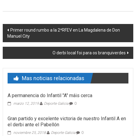
Post navigation
Primer round rumbo a la 2ªRFEV en La Magdalena de Don
Manuel City
O derbi local foi para os branquiverdes
Mas noticias relacionadas
A permanencia do Infantil "A" máis cerca
marzo 12, 2019
Deporte Galicia
0
Gran partido y excelente victoria de nuestro Infantil A en
el derbi ante el Pabellón
noviembre 25, 2018
Deporte Galicia
0