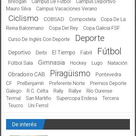
Breogán
Campus De Fútbol
Campus Deportivo
Mauro Silva
Campus Vacaciones Verano
Ciclismo
COBSAD
Compostela
Copa De La
Reina Balonmano
Copa Del Rey
Copa Galicia FSF
Deporte
Curso De Inglés Con Deporte
Fútbol
Deportivo
El Tiempo
Derbi
Fabril
Gimnasia
Fútbol Sala
Hockey
Lugo
Natación
Piragüismo
Obradoiro CAB
Pontevedra
CF
PreBenjamín
Preferente Norte
Premios Deporte
Galego
R.C. Celta
Rally
Rallye
Río Ourense
Termal
San Martiño
Supercopa Endesa
Tercera
Teucro
Uni Ferrol
De interés