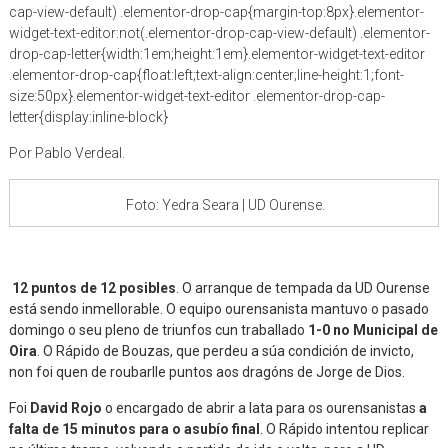
cap-view-default) .elementor-drop-cap{margin-top:8px}.elementor-
widget-text-editor:not(.elementor-drop-cap-view-default) .elementor-
drop-cap-letter{width:1em;height:1em}.elementor-widget-text-editor
.elementor-drop-cap{float:left;text-align:center;line-height:1;font-
size:50px}.elementor-widget-text-editor .elementor-drop-cap-
letter{display:inline-block}
Por Pablo Verdeal.
Foto: Yedra Seara | UD Ourense.
12 puntos de 12 posibles
. O arranque de tempada da UD Ourense
está sendo inmellorable. O equipo ourensanista mantuvo o pasado
domingo o seu pleno de triunfos cun traballado
1-0 no Municipal de
Oira
. O Rápido de Bouzas, que perdeu a súa condición de invicto,
non foi quen de roubarlle puntos aos dragóns de Jorge de Dios.
Foi
David Rojo
o encargado de abrir a lata para os ourensanistas
a
falta de 15 minutos para o asubío final
. O Rápido intentou replicar