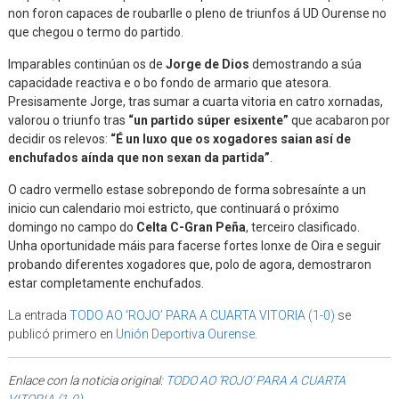
non foron capaces de roubarlle o pleno de triunfos á UD Ourense no
que chegou o termo do partido.
Imparables continúan os de
Jorge de Dios
demostrando a súa
capacidade reactiva e o bo fondo de armario que atesora.
Presisamente Jorge, tras sumar a cuarta vitoria en catro xornadas,
valorou o triunfo tras
“un partido súper esixente”
que acabaron por
decidir os relevos:
“É un luxo que os xogadores saian así de
enchufados aínda que non sexan da partida”
.
O cadro vermello estase sobrepondo de forma sobresaínte a un
inicio cun calendario moi estricto, que continuará o próximo
domingo no campo do
Celta C-Gran Peña
, terceiro clasificado.
Unha oportunidade máis para facerse fortes lonxe de Oira e seguir
probando diferentes xogadores que, polo de agora, demostraron
estar completamente enchufados.
La entrada
TODO AO ‘ROJO’ PARA A CUARTA VITORIA (1-0)
se
publicó primero en
Unión Deportiva Ourense
.
Enlace con la noticia original:
TODO AO ‘ROJO’ PARA A CUARTA
VITORIA (1-0)