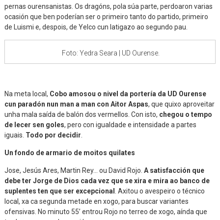
pernas ourensanistas. Os dragóns, pola súa parte, perdoaron varias
ocasión que ben poderían ser o primeiro tanto do partido, primeiro
de Luismi e, despois, de Yelco cun latigazo ao segundo pau.
Foto: Yedra Seara | UD Ourense.
Na meta local,
Cobo amosou o nivel da portería da UD Ourense
cun paradón nun man a man con Aitor Aspas
, que quixo aproveitar
unha mala saída de balón dos vermellos. Con isto,
chegou o tempo
de lecer sen goles
, pero con igualdade e intensidade a partes
iguais.
Todo por decidir
.
Un fondo de armario de moitos quilates
Jose, Jesús Ares, Martin Rey… ou David Rojo.
A satisfacción que
debe ter Jorge de Dios cada vez que se xira e mira ao banco de
suplentes ten que ser excepcional
. Axitou o avespeiro o técnico
local, xa ca segunda metade en xogo, para buscar variantes
ofensivas. No minuto 55’ entrou Rojo no terreo de xogo, aínda que