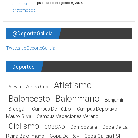
publicado el agosto 6, 2026
@DeporteGalicia
Tweets de DeporteGalicia
Deportes
Atletismo
Alevín
Ames Cup
Balonmano
Baloncesto
Benjamín
Breogán
Campus De Fútbol
Campus Deportivo
Mauro Silva
Campus Vacaciones Verano
Ciclismo
COBSAD
Compostela
Copa De La
Reina Balonmano
Copa Del Rey
Copa Galicia FSF