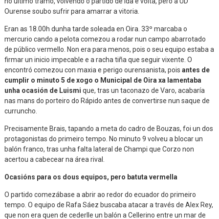
no último tramo, volvendo o partido de ida e volta, pero a UD
Ourense soubo sufrir para amarrar a vitoria.
Eran as 18.00h dunha tarde soleada en Oira. 33º marcaba o
mercurio cando a pelota comezou a rodar nun campo abarrotado
de público vermello. Non era para menos, pois o seu equipo estaba a
firmar un inicio impecable e a racha tiña que seguir vixente. O
encontró comezou con maxia e perigo ourensanista, pois
antes de
cumplir o minuto 5 de xogo o Municipal de Oira xa lamentaba
unha ocasión de Luismi
que, tras un taconazo de Varo, acabaría
nas mans do porteiro do Rápido antes de convertirse nun saque de
curruncho.
Precisamente Brais, tapando a meta do cadro de Bouzas, foi un dos
protagonistas do primeiro tempo. No minuto 9 volveu a blocar un
balón franco, tras unha falta lateral de Champi que Corzo non
acertou a cabecear na área rival.
Ocasións para os dous equipos, pero batuta vermella
O partido comezábase a abrir ao redor do ecuador do primeiro
tempo. O equipo de Rafa Sáez buscaba atacar a través de Alex Rey,
que non era quen de cederlle un balón a Cellerino entre un mar de