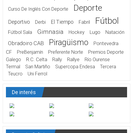
Deporte
Curso De Inglés Con Deporte
Fútbol
Deportivo
El Tiempo
Derbi
Fabril
Gimnasia
Fútbol Sala
Hockey
Lugo
Natación
Piragüismo
Obradoiro CAB
Pontevedra
CF
PreBenjamín
Preferente Norte
Premios Deporte
Galego
R.C. Celta
Rally
Rallye
Río Ourense
Termal
San Martiño
Supercopa Endesa
Tercera
Teucro
Uni Ferrol
De interés