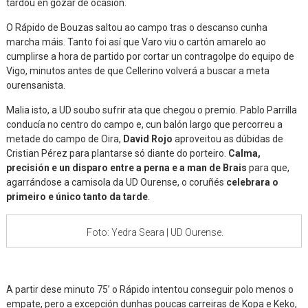
tardou en gozar de ocasión.
O Rápido de Bouzas saltou ao campo tras o descanso cunha
marcha máis. Tanto foi así que Varo viu o cartón amarelo ao
cumplirse a hora de partido por cortar un contragolpe do equipo de
Vigo, minutos antes de que Cellerino volverá a buscar a meta
ourensanista.
Malia isto, a UD soubo sufrir ata que chegou o premio. Pablo Parrilla
conducía no centro do campo e, cun balón largo que percorreu a
metade do campo de Oira,
David Rojo
aproveitou as dúbidas de
Cristian Pérez para plantarse só diante do porteiro.
Calma,
precisión e un disparo entre a perna e a man de Brais
para que,
agarrándose a camisola da UD Ourense, o coruñés
celebrara o
primeiro e único tanto da tarde
.
Foto: Yedra Seara | UD Ourense.
A partir dese minuto 75’ o Rápido intentou conseguir polo menos o
empate, pero a excepción dunhas poucas carreiras de Kopa e Keko,