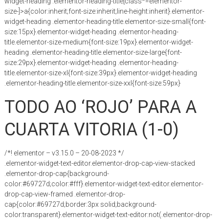
widget-heading .elementor-heading-title[class*=elementor-
size-]>a{color:inherit;font-size:inherit;line-height:inherit}.elementor-
widget-heading .elementor-heading-title.elementor-size-small{font-
size:15px}.elementor-widget-heading .elementor-heading-
title.elementor-size-medium{font-size:19px}.elementor-widget-
heading .elementor-heading-title.elementor-size-large{font-
size:29px}.elementor-widget-heading .elementor-heading-
title.elementor-size-xl{font-size:39px}.elementor-widget-heading
.elementor-heading-title.elementor-size-xxl{font-size:59px}
TODO AO ‘ROJO’ PARA A
CUARTA VITORIA (1-0)
/*! elementor – v3.15.0 – 20-08-2023 */
.elementor-widget-text-editor.elementor-drop-cap-view-stacked
.elementor-drop-cap{background-
color:#69727d;color:#fff}.elementor-widget-text-editor.elementor-
drop-cap-view-framed .elementor-drop-
cap{color:#69727d;border:3px solid;background-
color:transparent}.elementor-widget-text-editor:not(.elementor-drop-