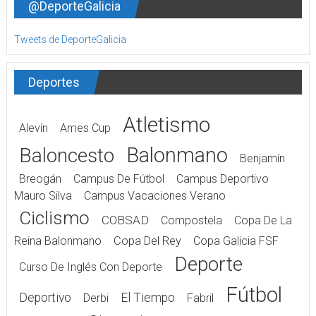
@DeporteGalicia
Tweets de DeporteGalicia
Deportes
Atletismo
Alevín
Ames Cup
Balonmano
Baloncesto
Benjamín
Breogán
Campus De Fútbol
Campus Deportivo
Mauro Silva
Campus Vacaciones Verano
Ciclismo
COBSAD
Compostela
Copa De La
Reina Balonmano
Copa Del Rey
Copa Galicia FSF
Deporte
Curso De Inglés Con Deporte
Fútbol
Deportivo
El Tiempo
Derbi
Fabril