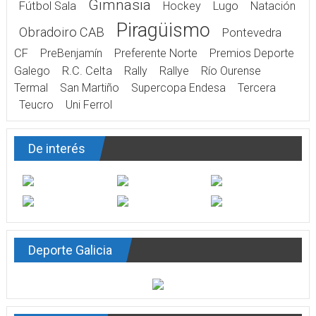
Gimnasia
Fútbol Sala
Hockey
Lugo
Natación
Piragüismo
Obradoiro CAB
Pontevedra
CF
PreBenjamín
Preferente Norte
Premios Deporte
Galego
R.C. Celta
Rally
Rallye
Río Ourense
Termal
San Martiño
Supercopa Endesa
Tercera
Teucro
Uni Ferrol
De interés
Deporte Galicia