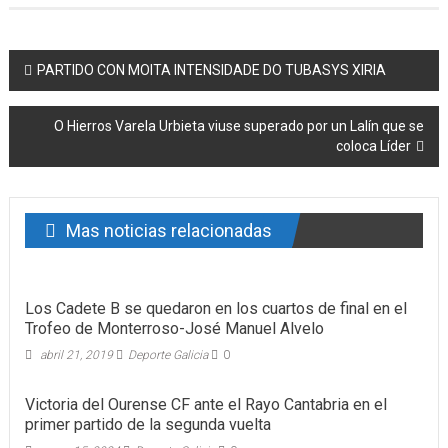
Post navigation
PARTIDO CON MOITA INTENSIDADE DO TUBASYS XIRIA
O Hierros Varela Urbieta viuse superado por un Lalín que se
coloca Líder
Mas noticias relacionadas
Los Cadete B se quedaron en los cuartos de final en el
Trofeo de Monterroso-José Manuel Alvelo
abril 21, 2019
Deporte Galicia
0
Victoria del Ourense CF ante el Rayo Cantabria en el
primer partido de la segunda vuelta