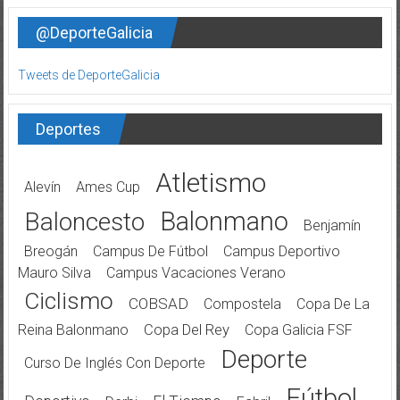
@DeporteGalicia
Tweets de DeporteGalicia
Deportes
Atletismo
Alevín
Ames Cup
Balonmano
Baloncesto
Benjamín
Breogán
Campus De Fútbol
Campus Deportivo
Mauro Silva
Campus Vacaciones Verano
Ciclismo
COBSAD
Compostela
Copa De La
Reina Balonmano
Copa Del Rey
Copa Galicia FSF
Deporte
Curso De Inglés Con Deporte
Fútbol