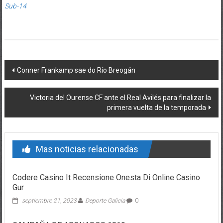
Sub-14
Post navigation
Conner Frankamp sae do Río Breogán
Victoria del Ourense CF ante el Real Avilés para finalizar la
primera vuelta de la temporada
Mas noticias relacionadas
Codere Casino It Recensione Onesta Di Online Casino
Gur
septiembre 21, 2023
Deporte Galicia
0