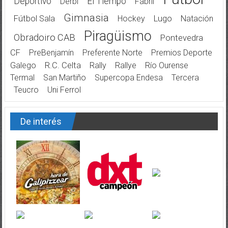
Deportivo
El Tiempo
Derbi
Fabril
Gimnasia
Fútbol Sala
Hockey
Lugo
Natación
Piragüismo
Obradoiro CAB
Pontevedra
CF
PreBenjamín
Preferente Norte
Premios Deporte
Galego
R.C. Celta
Rally
Rallye
Río Ourense
Termal
San Martiño
Supercopa Endesa
Tercera
Teucro
Uni Ferrol
De interés