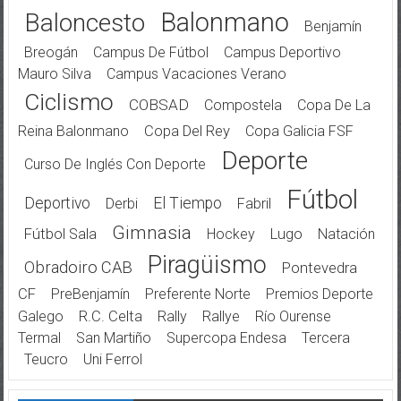
Balonmano
Baloncesto
Benjamín
Breogán
Campus De Fútbol
Campus Deportivo
Mauro Silva
Campus Vacaciones Verano
Ciclismo
COBSAD
Compostela
Copa De La
Reina Balonmano
Copa Del Rey
Copa Galicia FSF
Deporte
Curso De Inglés Con Deporte
Fútbol
Deportivo
El Tiempo
Derbi
Fabril
Gimnasia
Fútbol Sala
Hockey
Lugo
Natación
Piragüismo
Obradoiro CAB
Pontevedra
CF
PreBenjamín
Preferente Norte
Premios Deporte
Galego
R.C. Celta
Rally
Rallye
Río Ourense
Termal
San Martiño
Supercopa Endesa
Tercera
Teucro
Uni Ferrol