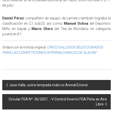
va a celebrar en la localidad eslovena de Tazen, entre los días 6 y 11
de julio.
Daniel Pérez
compañero de equipo de Lameiro también lograba la
clasificación en C1 sub23, así como
Manuel Ochoa
del Deportivo
Miño en kayak y
Mario Otero
del Tea de Mondariz en categoría
juvenil en K1.
Enlace con la noticia original:
CINCO GALLEGOS SELECCIONADOS
PARA LAS COMPETICIONES INTERNACIONALES DE SLALOM
Post navigation
Jose Valle, outra tempada máis no Arenal Emevé.
Circular FGA Nº: 36/2021 .- V Control Inverno FGA Pista ao Aire
Libre