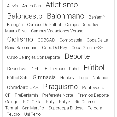
Atletismo
Alevín
Ames Cup
Balonmano
Baloncesto
Benjamín
Breogán
Campus De Fútbol
Campus Deportivo
Mauro Silva
Campus Vacaciones Verano
Ciclismo
COBSAD
Compostela
Copa De La
Reina Balonmano
Copa Del Rey
Copa Galicia FSF
Deporte
Curso De Inglés Con Deporte
Fútbol
Deportivo
El Tiempo
Derbi
Fabril
Gimnasia
Fútbol Sala
Hockey
Lugo
Natación
Piragüismo
Obradoiro CAB
Pontevedra
CF
PreBenjamín
Preferente Norte
Premios Deporte
Galego
R.C. Celta
Rally
Rallye
Río Ourense
Termal
San Martiño
Supercopa Endesa
Tercera
Teucro
Uni Ferrol