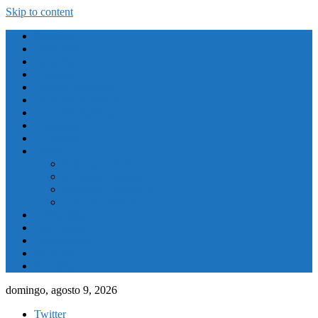
Skip to content
Atletismo
Baloncesto
Balonmano
Ciclismo
Deporte Adaptado
Deportes de Invierno
Deportes Naúticos
Destacado
El Tiempo
Fútbol
Primera División
Segunda División
Segunda División B
Tercera División
Futbol Sala
Piragüismo
Polideportivo
Running
Voleybol
domingo, agosto 9, 2026
Twitter