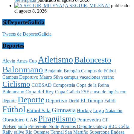
pretempada
publicado el agosto 6, 2026
A SEGUIR, MILENA!
publicado
el agosto 8, 2026
@DeporteGalicia
Tweets de DeporteGalicia
Deportes
Atletismo
Baloncesto
Alevín
Ames Cup
Balonmano
Benjamín
Breogán
Campus de Fútbol
Campus Deportivo Mauro Silva
campus vacaciones verano
Ciclismo
COBSAD
Compostela
Copa de la Reina
Copa del Rey
Balonmano
Copa Galicia FSF
curso de inglés con
Deporte
Deportivo
El Tiempo
deporte
Derbi
Fabril
Fútbol
Gimnasia
Fútbol Sala
Lugo
Hockey
Natación
Piragüismo
Obradoiro CAB
Pontevedra CF
R.C. Celta
PreBenjamín
Preferente Norte
Premios Deporte Galego
Rally
rallye
Río Ourense Termal
San Martiño
Supercopa Endesa