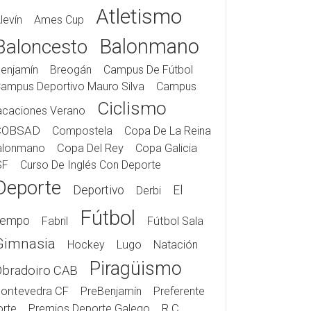
Atletismo
levín
Ames Cup
Balonmano
Baloncesto
enjamín
Breogán
Campus De Fútbol
ampus Deportivo Mauro Silva
Campus
Ciclismo
acaciones Verano
COBSAD
Compostela
Copa De La Reina
alonmano
Copa Del Rey
Copa Galicia
SF
Curso De Inglés Con Deporte
Deporte
Deportivo
El
Derbi
Fútbol
iempo
Fabril
Fútbol Sala
Gimnasia
Hockey
Lugo
Natación
Piragüismo
Obradoiro CAB
ontevedra CF
PreBenjamín
Preferente
rte
Premios Deporte Galego
R.C.