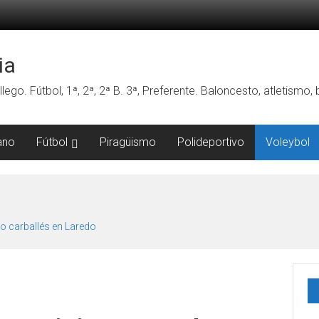
ia
lego. Fútbol, 1ª, 2ª, 2ª B. 3ª, Preferente. Baloncesto, atletismo
ano
Fútbol
Piragüismo
Polideportivo
Voleybol
o carballés en Laredo