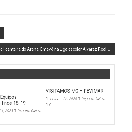
oli canteira do Arenal Emevé na Liga escolar Álvarez Real
VISITAMOS MG – FEVIMAR
 Equipos
octubre 26, 2025
Deporte Galicia
 finde 18-19
0
21, 2023
Deporte Galicia