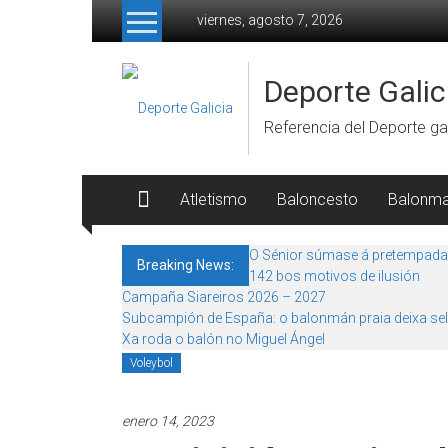
Skip to content
viernes, agosto 7, 2026
Deporte Galic
Referencia del Deporte gal
Atletismo
Baloncesto
Balonm
O Sénior súmase á pretempada
Breaking News:
142 bos motivos de ilusión
Campaña Siareiros 2026 – 2027
Subcampión de España: o balonmán praia deixa sel
Xa roda o balón no Miguel Ángel
Voleybol
enero 14, 2023