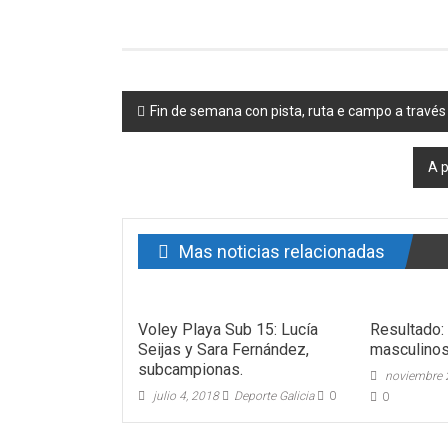
Post navigation
Fin de semana con pista, ruta e campo a través
A p
Mas noticias relacionadas
Voley Playa Sub 15: Lucía
Resultado:
Seijas y Sara Fernández,
masculinos
subcampionas.
noviembre 
julio 4, 2018
Deporte Galicia
0
0