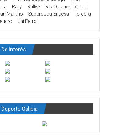
lta
Rally
Rallye
Río Ourense Termal
an Martiño
Supercopa Endesa
Tercera
eucro
Uni Ferrol
De interés
Deporte Galicia