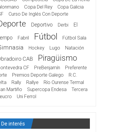
alonmano
Copa Del Rey
Copa Galicia
SF
Curso De Inglés Con Deporte
Deporte
Deportivo
El
Derbi
Fútbol
iempo
Fabril
Fútbol Sala
Gimnasia
Hockey
Lugo
Natación
Piragüismo
Obradoiro CAB
ontevedra CF
PreBenjamín
Preferente
rte
Premios Deporte Galego
R.C.
lta
Rally
Rallye
Río Ourense Termal
an Martiño
Supercopa Endesa
Tercera
eucro
Uni Ferrol
De interés