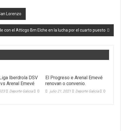
San Lorenzo
 con el Atticgo Bm Elche en la lucha por el cuarto puesto
Liga Iberdrola DSV
El Progreso e Arenal Emevé
 vs Arenal Emevé
renovan o convenio.
2023
Deporte Galicia
0
julio 21, 2021
Deporte Galicia
0