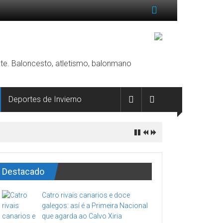
rente. Baloncesto, atletismo, balonmano
Deportes de Invierno
Destacado
Catro rivais canarios e doce
galegos: así é a Primeira Nacional
que agarda ao Calvo Xiria