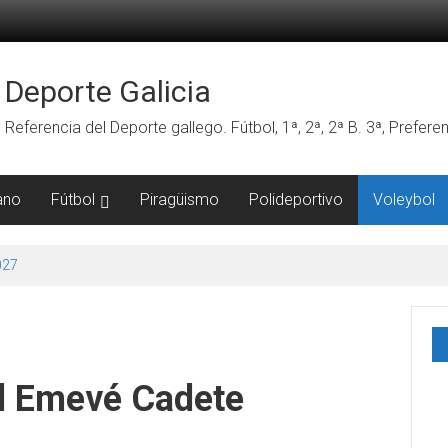
Deporte Galicia
Referencia del Deporte gallego. Fútbol, 1ª, 2ª, 2ª B. 3ª, Prefe
ano
Fútbol
Piragüismo
Polideportivo
Voleybol
027
l Emevé Cadete