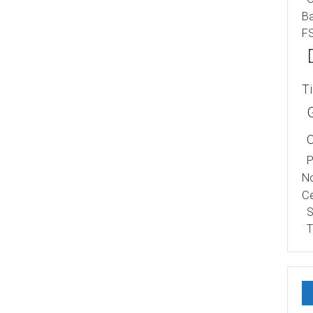
B
F
T
P
No
Ce
S
T