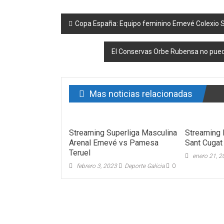
Post navigation
Copa España: Equipo feminino Emevé Colexio 
El Conservas Orbe Rubensa no puede
Mas noticias relacionadas
Streaming Superliga Masculina
Streaming 
Arenal Emevé vs Pamesa
Sant Cugat
Teruel
enero 21, 
febrero 3, 2023
Deporte Galicia
0