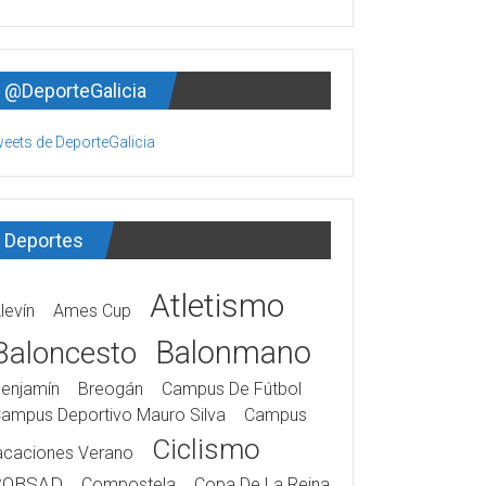
@DeporteGalicia
eets de DeporteGalicia
Deportes
Atletismo
levín
Ames Cup
Balonmano
Baloncesto
enjamín
Breogán
Campus De Fútbol
ampus Deportivo Mauro Silva
Campus
Ciclismo
acaciones Verano
COBSAD
Compostela
Copa De La Reina