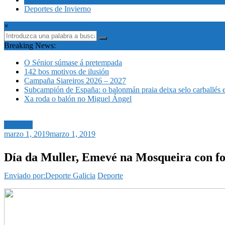
Deportes de Invierno
×
Breaking News:
O Sénior súmase á pretempada
142 bos motivos de ilusión
Campaña Siareiros 2026 – 2027
Subcampión de España: o balonmán praia deixa selo carballés 
Xa roda o balón no Miguel Ángel
Voleybol
marzo 1, 2019
marzo 1, 2019
Día da Muller, Emevé na Mosqueira con fo
Enviado por:Deporte Galicia
Deporte