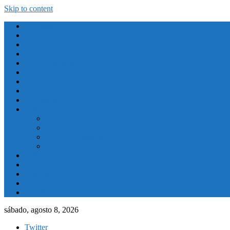
Skip to content
Atletismo
Baloncesto
Balonmano
Ciclismo
Deporte Adaptado
Deportes de Invierno
Deportes Naúticos
Destacado
El Tiempo
Fútbol
Primera División
Segunda División
Segunda División B
Tercera División
Futbol Sala
Piragüismo
Polideportivo
Running
Voleybol
sábado, agosto 8, 2026
Twitter