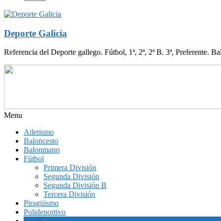
Deporte Galicia
Referencia del Deporte gallego. Fútbol, 1ª, 2ª, 2ª B. 3ª, Preferente. B
Menu
Atletismo
Baloncesto
Balonmano
Fútbol
Primera División
Segunda División
Segunda División B
Tercera División
Piragüismo
Polideportivo
Voleybol