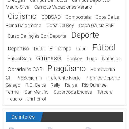
Breogán
Campus De Fútbol
Campus Deportivo
Mauro Silva
Campus Vacaciones Verano
Ciclismo
COBSAD
Compostela
Copa De La
Reina Balonmano
Copa Del Rey
Copa Galicia FSF
Deporte
Curso De Inglés Con Deporte
Fútbol
Deportivo
El Tiempo
Derbi
Fabril
Gimnasia
Fútbol Sala
Hockey
Lugo
Natación
Piragüismo
Obradoiro CAB
Pontevedra
CF
PreBenjamín
Preferente Norte
Premios Deporte
Galego
R.C. Celta
Rally
Rallye
Río Ourense
Termal
San Martiño
Supercopa Endesa
Tercera
Teucro
Uni Ferrol
De interés