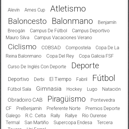
Atletismo
Alevín
Ames Cup
Balonmano
Baloncesto
Benjamín
Breogán
Campus De Fútbol
Campus Deportivo
Mauro Silva
Campus Vacaciones Verano
Ciclismo
COBSAD
Compostela
Copa De La
Reina Balonmano
Copa Del Rey
Copa Galicia FSF
Deporte
Curso De Inglés Con Deporte
Fútbol
Deportivo
El Tiempo
Derbi
Fabril
Gimnasia
Fútbol Sala
Hockey
Lugo
Natación
Piragüismo
Obradoiro CAB
Pontevedra
CF
PreBenjamín
Preferente Norte
Premios Deporte
Galego
R.C. Celta
Rally
Rallye
Río Ourense
Termal
San Martiño
Supercopa Endesa
Tercera