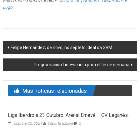
Enlace con la noticia original:
Maratón de partidos no Municipal de
Lugo
Post navigation
Felipe Hernández, de novo, no septeto ideal da SVM.
Programación LincEscuela para el fin de semana
Mas noticias relacionadas
Liga Iberdrola 23 Outubro. Arenal Emevé – CV Leganés.
octubre 22, 2021
Deporte Galicia
0