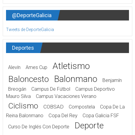
@DeporteGalicia
Tweets de DeporteGalicia
Deportes
Atletismo
Alevín
Ames Cup
Balonmano
Baloncesto
Benjamín
Breogán
Campus De Fútbol
Campus Deportivo
Mauro Silva
Campus Vacaciones Verano
Ciclismo
COBSAD
Compostela
Copa De La
Reina Balonmano
Copa Del Rey
Copa Galicia FSF
Deporte
Curso De Inglés Con Deporte