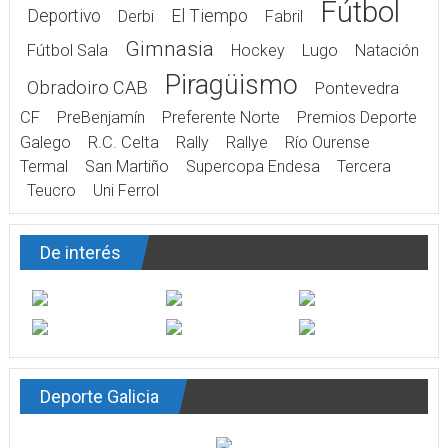
Fútbol
Deportivo
El Tiempo
Derbi
Fabril
Gimnasia
Fútbol Sala
Hockey
Lugo
Natación
Piragüismo
Obradoiro CAB
Pontevedra
CF
PreBenjamín
Preferente Norte
Premios Deporte
Galego
R.C. Celta
Rally
Rallye
Río Ourense
Termal
San Martiño
Supercopa Endesa
Tercera
Teucro
Uni Ferrol
De interés
Deporte Galicia