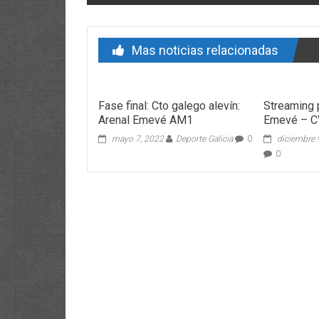
Mas noticias relacionadas
Fase final: Cto galego alevín:
Streaming 
Arenal Emevé AM1
Emevé – C
mayo 7, 2022
Deporte Galicia
0
diciembre 
0