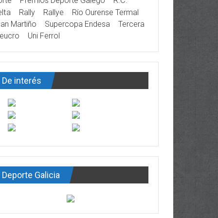
rte
Premios Deporte Galego
R.C.
lta
Rally
Rallye
Río Ourense Termal
an Martiño
Supercopa Endesa
Tercera
eucro
Uni Ferrol
De interés
Deporte Galicia