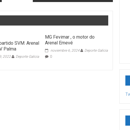
MG Fevimar , o motor do
Arenal Emevé
partido SVM: Arenal
V Palma
noviembre 6, 2024
Deporte Galicia
9, 2022
Deporte Galicia
0
Tw