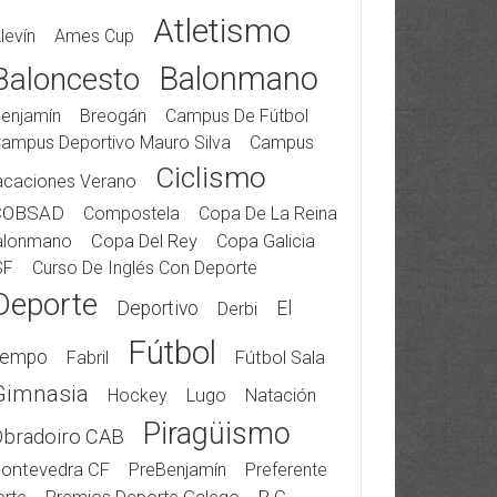
Atletismo
levín
Ames Cup
Balonmano
Baloncesto
enjamín
Breogán
Campus De Fútbol
ampus Deportivo Mauro Silva
Campus
Ciclismo
acaciones Verano
COBSAD
Compostela
Copa De La Reina
alonmano
Copa Del Rey
Copa Galicia
SF
Curso De Inglés Con Deporte
Deporte
Deportivo
El
Derbi
Fútbol
iempo
Fabril
Fútbol Sala
Gimnasia
Hockey
Lugo
Natación
Piragüismo
Obradoiro CAB
ontevedra CF
PreBenjamín
Preferente