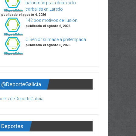
balonmán praia deixa selo
carballés en Laredo
publicado el agosto 4, 2026
142 bos motivos de ilusión
publicado el agosto 6, 2026
O Sénior súmase á pretempada
publicado el agosto 6, 2026
@DeporteGalicia
eets de DeporteGalicia
Deportes