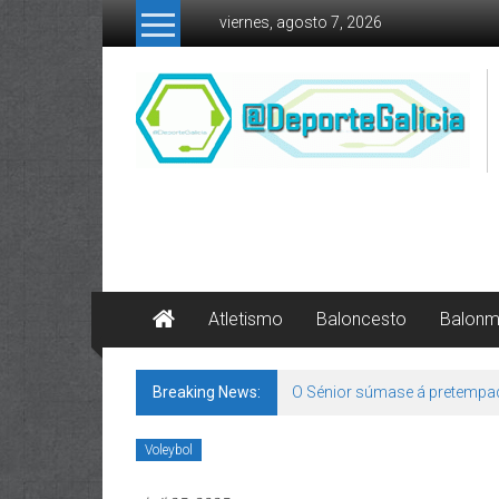
Skip to content
viernes, agosto 7, 2026
Atletismo
Baloncesto
Balon
Breaking News:
O Sénior súmase á pretempa
Voleybol