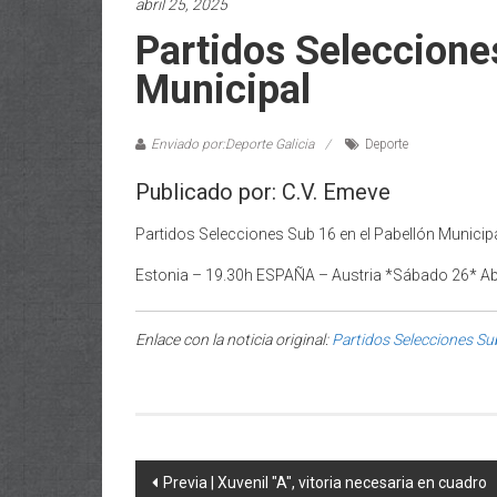
abril 25, 2025
Partidos Seleccione
Municipal
Enviado por:Deporte Galicia
Deporte
Publicado por: C.V. Emeve
Partidos Selecciones Sub 16 en el Pabellón Munici
Estonia – 19.30h ESPAÑA – Austria *Sábado 26* Abr
Enlace con la noticia original:
Partidos Selecciones Sub
Post navigation
Previa | Xuvenil "A", vitoria necesaria en cuadro