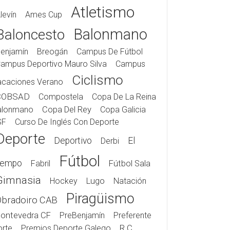
Atletismo
levín
Ames Cup
Balonmano
Baloncesto
enjamín
Breogán
Campus De Fútbol
ampus Deportivo Mauro Silva
Campus
Ciclismo
acaciones Verano
COBSAD
Compostela
Copa De La Reina
alonmano
Copa Del Rey
Copa Galicia
SF
Curso De Inglés Con Deporte
Deporte
Deportivo
El
Derbi
Fútbol
iempo
Fabril
Fútbol Sala
Gimnasia
Hockey
Lugo
Natación
Piragüismo
Obradoiro CAB
ontevedra CF
PreBenjamín
Preferente
rte
Premios Deporte Galego
R.C.