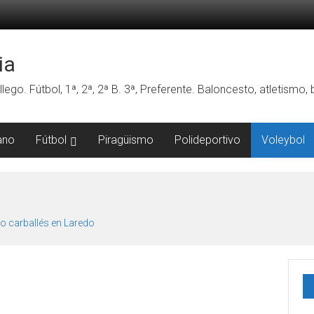
ia
lego. Fútbol, 1ª, 2ª, 2ª B. 3ª, Preferente. Baloncesto, atletismo
ano
Fútbol
Piragüismo
Polideportivo
Voleybol
o carballés en Laredo