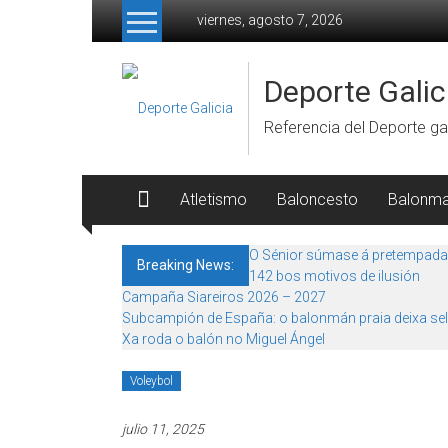
Skip to content
viernes, agosto 7, 2026
Deporte Galic
Referencia del Deporte gal
Atletismo
Baloncesto
Balonm
O Sénior súmase á pretempada
Breaking News:
142 bos motivos de ilusión
Campaña Siareiros 2026 – 2027
Subcampión de España: o balonmán praia deixa sel
Xa roda o balón no Miguel Ángel
Voleybol
julio 11, 2025