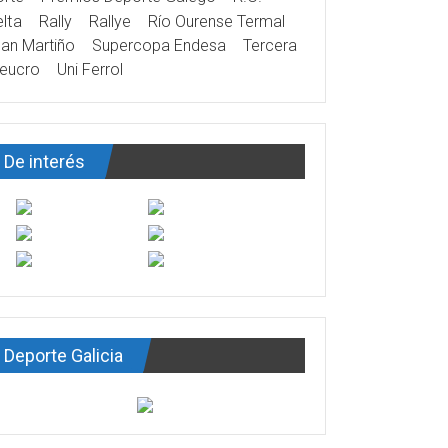
lta
Rally
Rallye
Río Ourense Termal
an Martiño
Supercopa Endesa
Tercera
eucro
Uni Ferrol
De interés
Deporte Galicia