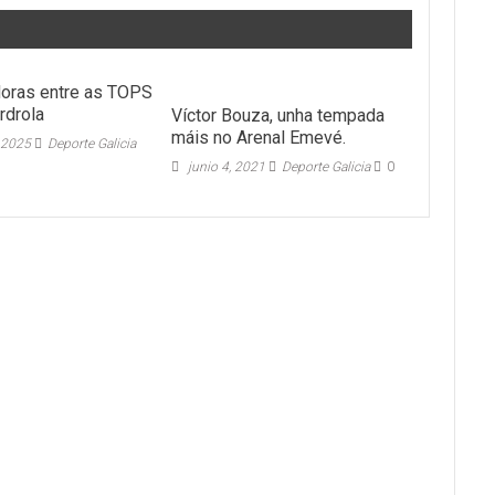
doras entre as TOPS
rdrola
Víctor Bouza, unha tempada
máis no Arenal Emevé.
 2025
Deporte Galicia
junio 4, 2021
Deporte Galicia
0