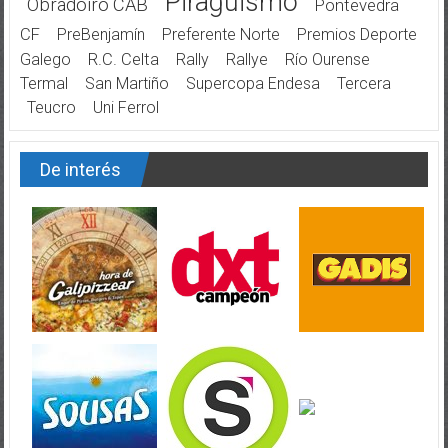
Piragüismo
Obradoiro CAB
Pontevedra
CF
PreBenjamín
Preferente Norte
Premios Deporte
Galego
R.C. Celta
Rally
Rallye
Río Ourense
Termal
San Martiño
Supercopa Endesa
Tercera
Teucro
Uni Ferrol
De interés