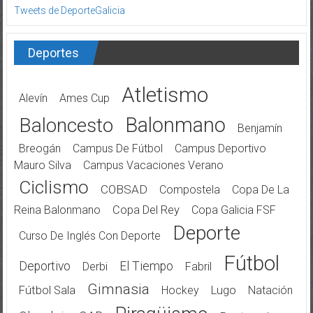
Tweets de DeporteGalicia
Deportes
Atletismo
Alevín
Ames Cup
Balonmano
Baloncesto
Benjamín
Breogán
Campus De Fútbol
Campus Deportivo
Mauro Silva
Campus Vacaciones Verano
Ciclismo
COBSAD
Compostela
Copa De La
Reina Balonmano
Copa Del Rey
Copa Galicia FSF
Deporte
Curso De Inglés Con Deporte
Fútbol
Deportivo
El Tiempo
Derbi
Fabril
Gimnasia
Fútbol Sala
Hockey
Lugo
Natación