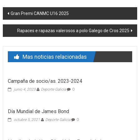
Post navigation
Gran Premi CANMC U16 2025
Rapaces e rapazas valerosos a polo Galego de Cros 2025
Mas noticias relacionadas
Campaña de socio/as. 2023-2024
junio 4, 2023
Deporte Galicia
0
Día Mundial de James Bond
octubre 5, 2021
Deporte Galicia
0