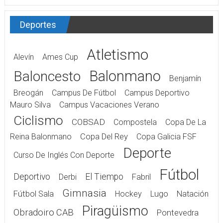
Deportes
Atletismo
Alevín
Ames Cup
Balonmano
Baloncesto
Benjamín
Breogán
Campus De Fútbol
Campus Deportivo
Mauro Silva
Campus Vacaciones Verano
Ciclismo
COBSAD
Compostela
Copa De La
Reina Balonmano
Copa Del Rey
Copa Galicia FSF
Deporte
Curso De Inglés Con Deporte
Fútbol
Deportivo
El Tiempo
Derbi
Fabril
Gimnasia
Fútbol Sala
Hockey
Lugo
Natación
Piragüismo
Obradoiro CAB
Pontevedra