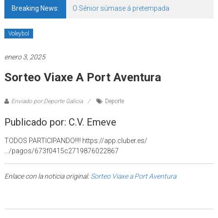
Breaking News:
O Sénior súmase á pretempada
Voleybol
enero 3, 2025
Sorteo Viaxe A Port Aventura
Enviado por:Deporte Galicia
Deporte
Publicado por: C.V. Emeve
TODOS PARTICIPANDO!!!! https://app.cluber.es/
…/pagos/673f0415c2719876022867
Enlace con la noticia original:
Sorteo Viaxe a Port Aventura