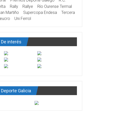
rte
Premios Deporte Galego
R.C.
lta
Rally
Rallye
Río Ourense Termal
an Martiño
Supercopa Endesa
Tercera
eucro
Uni Ferrol
De interés
Deporte Galicia