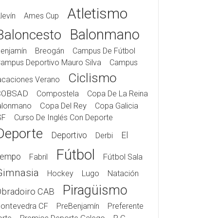
Atletismo
levín
Ames Cup
Balonmano
Baloncesto
enjamín
Breogán
Campus De Fútbol
ampus Deportivo Mauro Silva
Campus
Ciclismo
acaciones Verano
COBSAD
Compostela
Copa De La Reina
alonmano
Copa Del Rey
Copa Galicia
SF
Curso De Inglés Con Deporte
Deporte
Deportivo
El
Derbi
Fútbol
iempo
Fabril
Fútbol Sala
Gimnasia
Hockey
Lugo
Natación
Piragüismo
Obradoiro CAB
ontevedra CF
PreBenjamín
Preferente