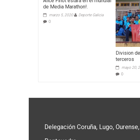
Alice Finot estará en el mundial
de Media Marathon!.
marzo 5, 2020
Deporte Galicia
0
Division d
terceros
mayo 20, 
0
Delegación Coruña, Lugo, Ourense,