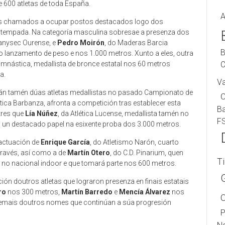
e 600 atletas de toda España.
A
es chamados a ocupar postos destacados logo dos
e tempada. Na categoría masculina sobresae a presenza dos
Sanysec Ourense, e
Pedro Moirón
, do Maderas Barcia
B
 lanzamento de peso e nos 1.000 metros. Xunto a eles, outra
C
Gimnástica, medallista de bronce estatal nos 60 metros
a.
V
erán tamén dúas atletas medallistas no pasado Campionato de
lética Barbanza, afronta a competición tras establecer esta
B
tres que
Lía Núñez
, da Atlética Lucense, medallista tamén no
F
un destacado papel na esixente proba dos 3.000 metros.
 actuación de
Enrique García
, do Atletismo Narón, cuarto
ravés, así como a de
Martín Otero
, do C.D. Pinarium, quen
T
 no nacional indoor e que tomará parte nos 600 metros.
ón doutros atletas que lograron presenza en finais estatais
ro
nos 300 metros,
Martín Barredo
e
Mencía Álvarez
nos
emais doutros nomes que continúan a súa progresión
P