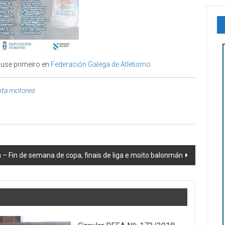
use primeiro en
Federación Galega de Atletismo
.
nta motores
a – Fin de semana de copa, finais de liga e moito balonmán