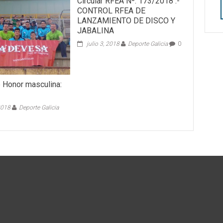
Circular RFEA Nº: 173/2018 .-
CONTROL RFEA DE
LANZAMIENTO DE DISCO Y
JABALINA
julio 3, 2018
Deporte Galicia
0
e Honor masculina:
2018
Deporte Galicia