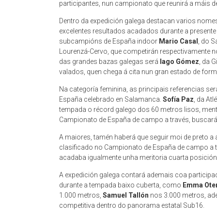
participantes, nun campionato que reunirá a máis d
Dentro da expedición galega destacan varios nom
excelentes resultados acadados durante a present
subcampións de España indoor
Mario Casal
, do 
Lourenzá-Cervo, que competirán respectivamente no
das grandes bazas galegas será
Iago Gómez
, da 
valados, quen chega á cita nun gran estado de form
Na categoría feminina, as principais referencias s
España celebrado en Salamanca.
Sofía Paz
, da At
tempada o récord galego dos 60 metros lisos, men
Campionato de España de campo a través, buscará 
A maiores, tamén haberá que seguir moi de preto a
clasificado no Campionato de España de campo a t
acadaba igualmente unha meritoria cuarta posición
A expedición galega contará ademais coa participaci
durante a tempada baixo cuberta, como
Emma Ote
1.000 metros,
Samuel Tallón
nos 3.000 metros, ad
competitiva dentro do panorama estatal Sub16.