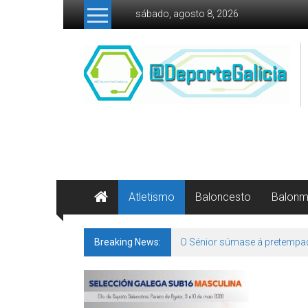
Skip to content
sábado, agosto 8, 2026
Atletismo
Baloncesto
Balon
Breaking News:
O Sénior súmase á pretempa