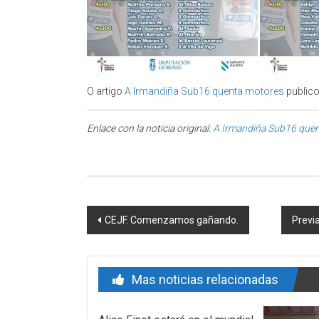
O artigo
A Irmandiña Sub16 quenta motores
publico
Enlace con la noticia original:
A Irmandiña Sub16 que
Post navigation
CEJF. Comenzamos gañando.
Previ
Mas noticias relacionadas