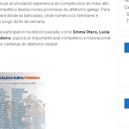
No
tinuar acumulando experiencia en competicións do máis alto
Ce
ompetitivo destas novas promesas do atletismo galego. Para
S
egará desde as bancadas, onde numerosos familiares e
T
 longo da fin de semana.
xa participaron na edición pasada, como
Emma Otero, Lucía
ndoiro
, suporá un importante aval competitivo e motivacional
s canteiras do atletismo estatal.