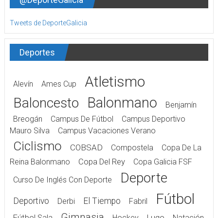
Tweets de DeporteGalicia
Deportes
Atletismo
Alevín
Ames Cup
Balonmano
Baloncesto
Benjamín
Breogán
Campus De Fútbol
Campus Deportivo
Mauro Silva
Campus Vacaciones Verano
Ciclismo
COBSAD
Compostela
Copa De La
Reina Balonmano
Copa Del Rey
Copa Galicia FSF
Deporte
Curso De Inglés Con Deporte
Fútbol
Deportivo
El Tiempo
Derbi
Fabril
Gimnasia
Fútbol Sala
Hockey
Lugo
Natación