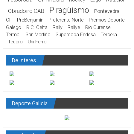
Piragüismo
Obradoiro CAB
Pontevedra
CF
PreBenjamín
Preferente Norte
Premios Deporte
Galego
R.C. Celta
Rally
Rallye
Río Ourense
Termal
San Martiño
Supercopa Endesa
Tercera
Teucro
Uni Ferrol
De interés
Deporte Galicia