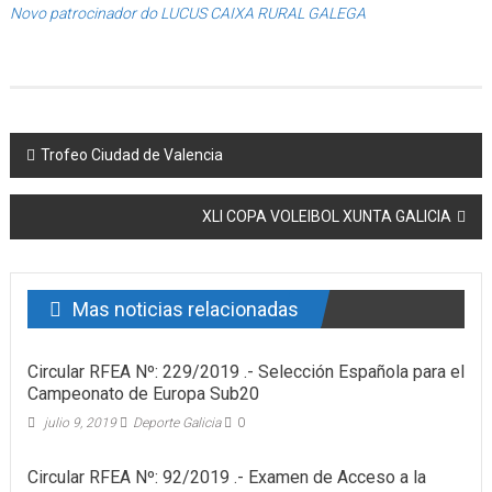
Novo patrocinador do LUCUS CAIXA RURAL GALEGA
Post navigation
Trofeo Ciudad de Valencia
XLI COPA VOLEIBOL XUNTA GALICIA
Mas noticias relacionadas
Circular RFEA Nº: 229/2019 .- Selección Española para el
Campeonato de Europa Sub20
julio 9, 2019
Deporte Galicia
0
Circular RFEA Nº: 92/2019 .- Examen de Acceso a la