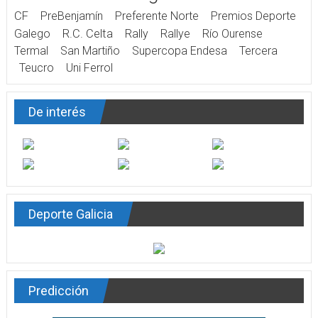
CF
PreBenjamín
Preferente Norte
Premios Deporte
Galego
R.C. Celta
Rally
Rallye
Río Ourense
Termal
San Martiño
Supercopa Endesa
Tercera
Teucro
Uni Ferrol
De interés
Deporte Galicia
Predicción