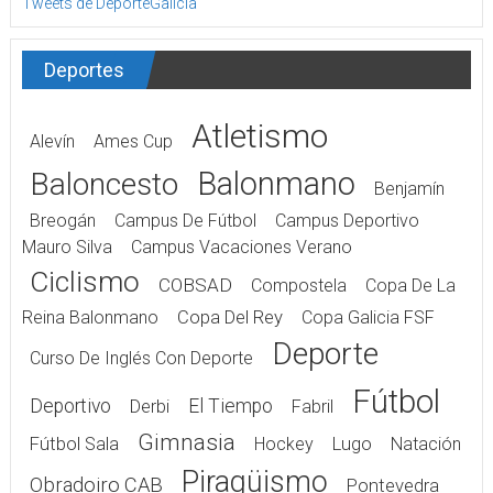
Tweets de DeporteGalicia
Deportes
Atletismo
Alevín
Ames Cup
Balonmano
Baloncesto
Benjamín
Breogán
Campus De Fútbol
Campus Deportivo
Mauro Silva
Campus Vacaciones Verano
Ciclismo
COBSAD
Compostela
Copa De La
Reina Balonmano
Copa Del Rey
Copa Galicia FSF
Deporte
Curso De Inglés Con Deporte
Fútbol
Deportivo
El Tiempo
Derbi
Fabril
Gimnasia
Fútbol Sala
Hockey
Lugo
Natación
Piragüismo
Obradoiro CAB
Pontevedra