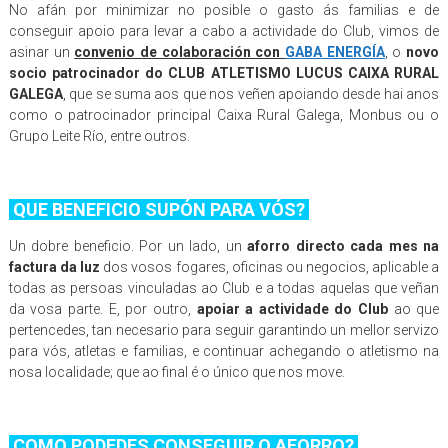
No afán por minimizar no posible o gasto ás familias e de
conseguir apoio para levar a cabo a actividade do Club, vimos de
asinar un
convenio de colaboración con
GABA ENERGÍA
, o
novo
socio patrocinador do CLUB ATLETISMO LUCUS CAIXA RURAL
GALEGA
, que se suma aos que nos veñen apoiando desde hai anos
como o patrocinador principal Caixa Rural Galega, Monbus ou o
Grupo Leite Río, entre outros.
QUE BENEFICIO SUPÓN PARA VÓS?
Un dobre beneficio. Por un lado, un
aforro directo cada mes na
factura da luz
dos vosos fogares, oficinas ou negocios, aplicable a
todas as persoas vinculadas ao Club e a todas aquelas que veñan
da vosa parte. E, por outro,
apoiar a actividade do Club
ao que
pertencedes, tan necesario para seguir garantindo un mellor servizo
para vós, atletas e familias, e continuar achegando o atletismo na
nosa localidade; que ao final é o único que nos move.
COMO PODEDES CONSEGUIR O AFORRO?