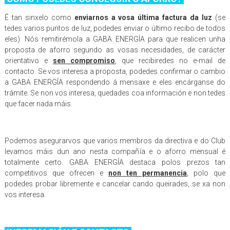
É tan sinxelo como
enviarnos a vosa última factura da luz
(se
tedes varios puntos de luz, podedes enviar o último recibo de todos
eles). Nós remitirémola a GABA ENERGÍA para que realicen unha
proposta de aforro segundo as vosas necesidades, de carácter
orientativo e
sen compromiso
, que recibiredes no e-mail de
contacto. Se vos interesa a proposta, podedes confirmar o cambio
a GABA ENERGÍA respondendo á mensaxe e eles encárganse do
trámite. Se non vos interesa, quedades coa información e non tedes
que facer nada máis.
Podemos asegurarvos que varios membros da directiva e do Club
levamos máis dun ano nesta compañía e o aforro mensual é
totalmente certo. GABA ENERGÍA destaca polos prezos tan
competitivos que ofrecen e
non ten permanencia
, polo que
podedes probar libremente e cancelar cando queirades, se xa non
vos interesa.