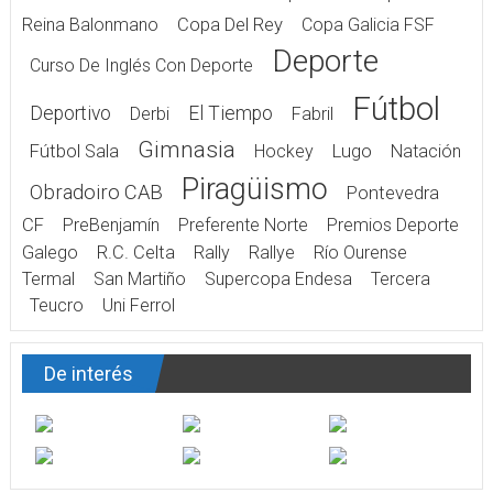
Reina Balonmano
Copa Del Rey
Copa Galicia FSF
Deporte
Curso De Inglés Con Deporte
Fútbol
Deportivo
El Tiempo
Derbi
Fabril
Gimnasia
Fútbol Sala
Hockey
Lugo
Natación
Piragüismo
Obradoiro CAB
Pontevedra
CF
PreBenjamín
Preferente Norte
Premios Deporte
Galego
R.C. Celta
Rally
Rallye
Río Ourense
Termal
San Martiño
Supercopa Endesa
Tercera
Teucro
Uni Ferrol
De interés