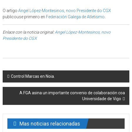
O artigo
Angel López-Montesinos, novo Presidente do CGX
publicouse primeiro en
Federación Galega de Atletismo
.
Enlace con la noticia original:
Angel López-Montesinos, novo
Presidente do CGX
Post navigation
Control Marcas en Noia.
A FGA asina un importante convenio de colaboración coa
Universidade de Vigo
Mas noticias relacionadas