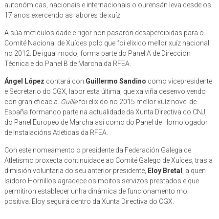
autonómicas, nacionais e internacionais o ourensán leva desde os
17 anos exercendo as labores de xuíz.
A súa meticulosidade e rigor non pasaron desapercibidas para o
Comité Nacional de Xuíces polo que foi elixido mellor xuíz nacional
no 2012. De igual modo, forma parte do Panel A de Dirección
Técnica e do Panel B de Marcha da RFEA.
Ángel López
contará con
Guillermo Sandino
como vicepresidente
e Secretario do CGX, labor esta última, que xa viña desenvolvendo
con gran eficacia.
Guille
foi elixido no 2015 mellor xuíz novel de
España formando parte na actualidade da Xunta Directiva do CNJ,
do Panel Europeo de Marcha así como do Panel de Homologador
de Instalacións Atléticas da RFEA.
Con este nomeamento o presidente da Federación Galega de
Atletismo proxecta continuidade ao Comité Galego de Xuíces, tras a
dimisión voluntaria do seu anterior presidente,
Eloy Bretal
, a quen
Isidoro Hornillos agradece os moitos servizos prestados e que
permitiron establecer unha dinámica de funcionamento moi
positiva. Eloy seguirá dentro da Xunta Directiva do CGX.