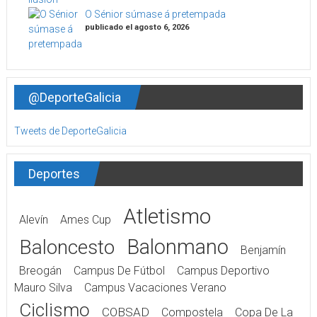
O Sénior súmase á pretempada
publicado el agosto 6, 2026
@DeporteGalicia
Tweets de DeporteGalicia
Deportes
Atletismo
Alevín
Ames Cup
Balonmano
Baloncesto
Benjamín
Breogán
Campus De Fútbol
Campus Deportivo
Mauro Silva
Campus Vacaciones Verano
Ciclismo
COBSAD
Compostela
Copa De La