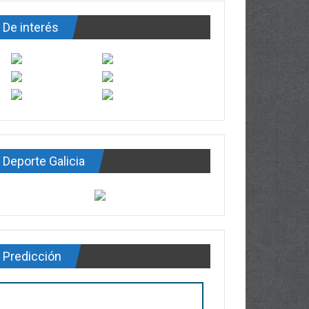
De interés
Deporte Galicia
Predicción