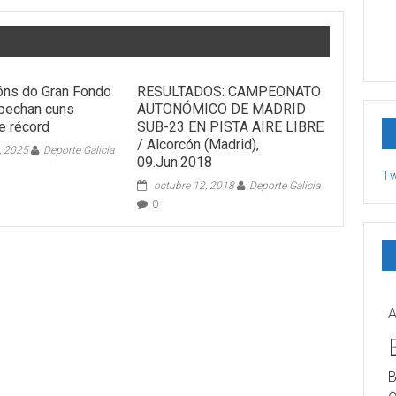
ións do Gran Fondo
RESULTADOS: CAMPEONATO
pechan cuns
AUTONÓMICO DE MADRID
de récord
SUB-23 EN PISTA AIRE LIBRE
/ Alcorcón (Madrid),
, 2025
Deporte Galicia
09.Jun.2018
Tw
octubre 12, 2018
Deporte Galicia
0
A
B