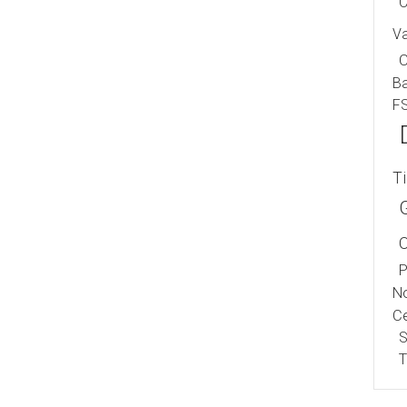
C
V
B
F
T
P
No
Ce
S
T