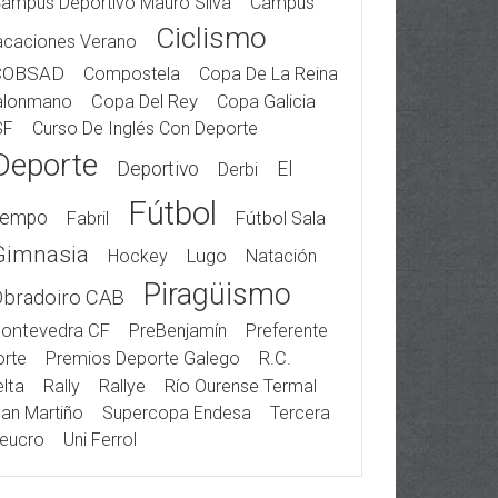
ampus Deportivo Mauro Silva
Campus
Ciclismo
acaciones Verano
COBSAD
Compostela
Copa De La Reina
alonmano
Copa Del Rey
Copa Galicia
SF
Curso De Inglés Con Deporte
Deporte
Deportivo
El
Derbi
Fútbol
iempo
Fabril
Fútbol Sala
Gimnasia
Hockey
Lugo
Natación
Piragüismo
Obradoiro CAB
ontevedra CF
PreBenjamín
Preferente
rte
Premios Deporte Galego
R.C.
lta
Rally
Rallye
Río Ourense Termal
an Martiño
Supercopa Endesa
Tercera
eucro
Uni Ferrol