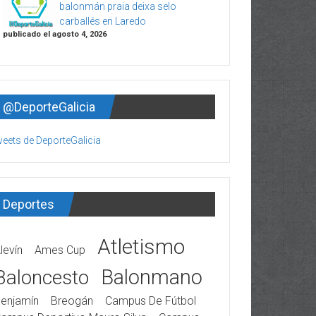
balonmán praia deixa selo
carballés en Laredo
publicado el agosto 4, 2026
@DeporteGalicia
eets de DeporteGalicia
Deportes
Atletismo
levín
Ames Cup
Balonmano
Baloncesto
enjamín
Breogán
Campus De Fútbol