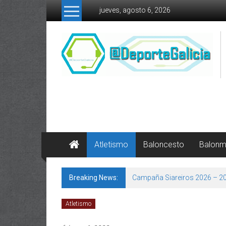
Skip to content
jueves, agosto 6, 2026
Atletismo
Baloncesto
Balon
Breaking News:
Campaña Siareiros 2026 – 2
Atletismo