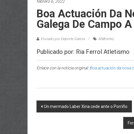
febrero 6, 2022
Boa Actuación Da N
Galega De Campo A 
Enviado por:Deporte Galicia
Atletismo
Publicado por: Ria Ferrol Atletismo
Enlace con la noticia original:
Boa actuación da nosa c
Post navigation
Un mermado Laber Xiria cede ante o Porriño
For