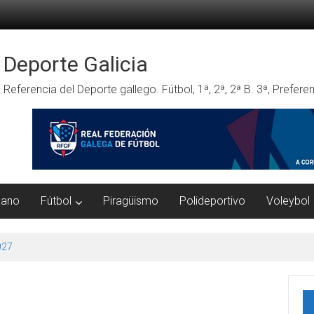
Deporte Galicia
Referencia del Deporte gallego. Fútbol, 1ª, 2ª, 2ª B. 3ª, Prefe
mano
Fútbol
Piragüismo
Polideportivo
Voleybol
027